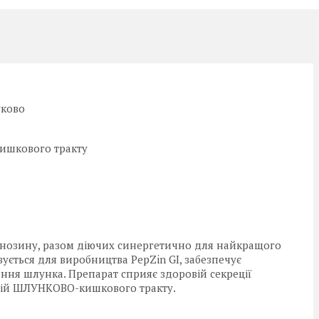
уково
ишкового тракту
карнозину, разом діючих синергетично для найкращого
ується для виробництва PepZin GI, забезпечує
ння шлунка. Препарат сприяє здоровій секреції
ерій ШЛУНКОВО-кишкового тракту.