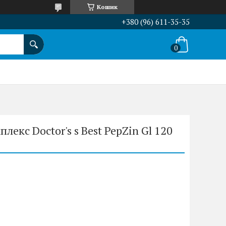
Кошик
+380 (96) 611-35-35
екс Doctor's s Best PepZin Gl 120