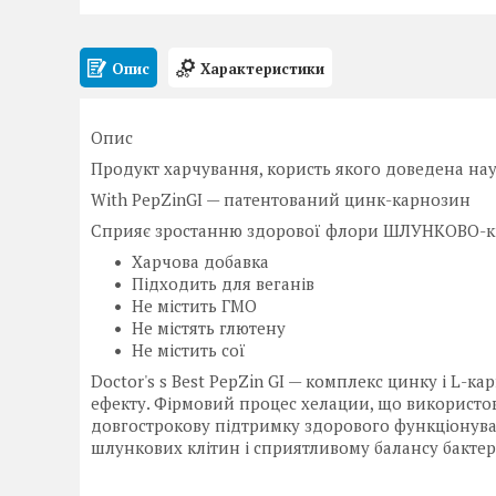
Опис
Характеристики
Опис
Продукт харчування, користь якого доведена на
With PepZinGI — патентований цинк-карнозин
Сприяє зростанню здорової флори ШЛУНКОВО-к
Харчова добавка
Підходить для веганів
Не містить ГМО
Не містять глютену
Не містить сої
Doctor's s Best PepZin GI — комплекс цинку і L-
ефекту. Фірмовий процес хелации, що використов
довгострокову підтримку здорового функціонува
шлункових клітин і сприятливому балансу бакт