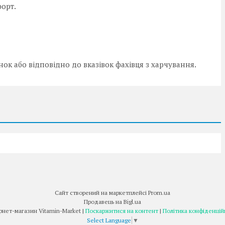
орт.
к або відповідно до вказівок фахівця з харчування.
Сайт створений на маркетплейсі
Prom.ua
Продавець на Bigl.ua
Інтернет-магазин Vitamin-Market |
Поскаржитися на контент
|
Політика конфіденцій
Select Language
▼