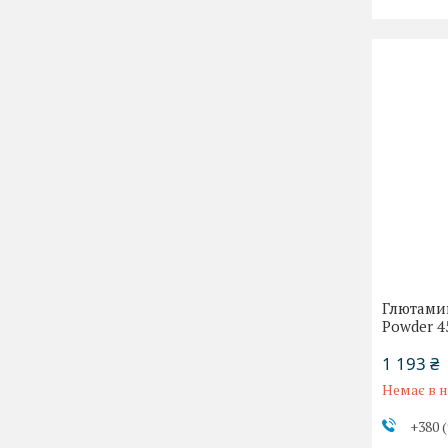
Глютамин
Powder 4
1 193 ₴
Немає в н
+380 (