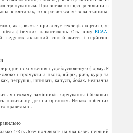
ним тренуванням. При зниженні цієї речовини в
іна в клітинах, то втрачається м'язова тканина,
само, як глюкоза; пригнічує секрецію кортизолу;
я після фізичних навантажень. Ось чому
ВСАА
,
й, ведучих активний спосіб життя і серйозно
ти
 природне походження і удобоусвояемую форму. В
око і продукти з нього, яйцях, рибі, курці та
ах, петрушці, шпинаті, капусті, бобах. Незначна
дить до складу замінників харчування і білкових
ть позитивну дію на організм. Ніяких побічних
рто правильно.
правильно
зько 4-8 р. Дозу поділяють на два рази: перший