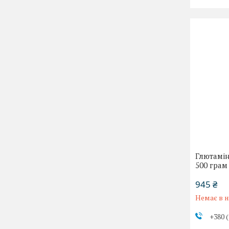
Глютамін
500 грам
945 ₴
Немає в н
+380 (