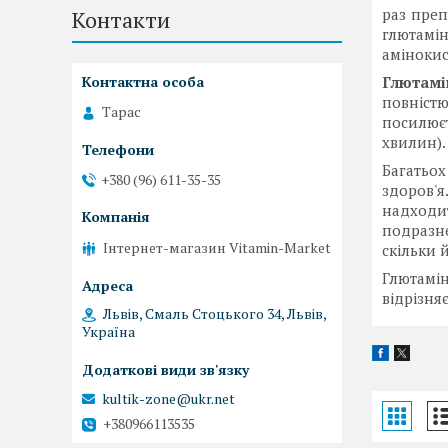
раз преп
Контакти
глютамі
амінокис
Глютамі
повністю
Тарас
посилюєт
хвилин).
Багатьох
+380 (96) 611-35-35
здоров'я
надходи
подразне
Інтернет-магазин Vitamin-Market
скільки 
Глютамін
відрізня
Львів, Смаль Стоцького 34, Львів,
Україна
kultik-zone@ukr.net
+380966113535