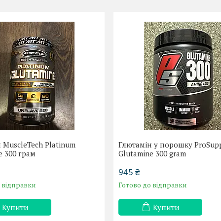
 MuscleTech Platinum
Глютамін у порошку ProSup
e 300 грам
Glutamine 300 gram
945 ₴
о відправки
Готово до відправки
Купити
Купити