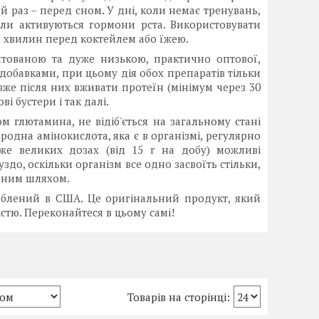
 раз – перед сном. У дні, коли немає тренувань,
оли активуються гормони рста. Використовувати
ь хвилин перед коктейлем або їжею.
тованою та дуже низькою, практично оптової,
добавками, при цьому дія обох препаратів тільки
вже після них вживати протеїн (мінімум через 30
 бустери і так далі.
 глютамина, не відіб'ється на загальному стані
иродна амінокислота, яка є в організмі, регулярно
же великих дозах (від 15 г на добу) можливі
о, оскільки організм все одно засвоїть стільки,
одним шляхом.
роблений в США. Це оригінальний продукт, який
стю. Переконайтеся в цьому самі!