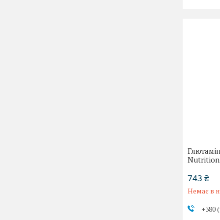
Глютамін
Nutritio
743 ₴
Немає в н
+380 (