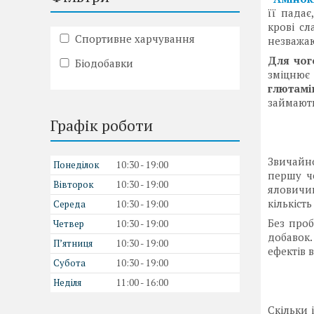
її падає
крові сл
Спортивне харчування
незважаю
Для чог
Біодобавки
зміцнює
глютам
займають
Графік роботи
Звичайн
Понеділок
10:30
19:00
першу че
Вівторок
10:30
19:00
яловичин
кількіст
Середа
10:30
19:00
Без про
Четвер
10:30
19:00
добавок.
Пʼятниця
10:30
19:00
ефектів 
Субота
10:30
19:00
Неділя
11:00
16:00
Скільки 