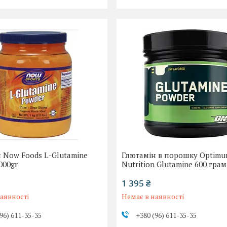
 Now Foods L-Glutamine
Глютамін в порошку Optim
000gr
Nutrition Glutamine 600 грам
1 395 ₴
аявності
Немає в наявності
96) 611-35-35
+380 (96) 611-35-35