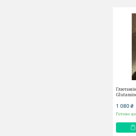
Глютамін
Glutamin
1 080 ₴
Готово д