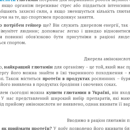
, якщо організм переживає стрес або піддається інтенсив
абшають захисні сили, а якщо зменшується кількість глютам
чи на те, що спортсмен продовжує заняття.
о потрібен гейнер
ще? Він служить джерелом енергії, так 
 імунітет людини; допомагає легко і швидко відновитис
ін
повинні обов'язково бути присутніми в раціоні люде
ся спортом.
Джерела амінокисло
о,
найкращий глютамін
для організму – це той, який має
ргу його можна знайти в їжі тваринного походження – мол
і. Також міститься
протеїн в продуктах
рослинних – буряк
ь його виявлена в продуктах бродіння і овочевих соках.
блем сьогодні можна
купити глютамин в Україні,
він вхо
 У нас представлений широкий вибір препаратів, які маю
від прийому амінокислоти не виявлено, однак вживати її ва
Вводимо в раціон глютамін 
і
як приймати протеїн?
У добу дозволено його вживати бли