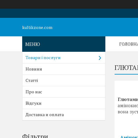
kultikzone.com
ГОЛОВН
Товари і послуги
ГЛЮТА
Новини
Статті
Про нас
Глютам
Відгуки
амінокис
вона зус
Доставка и оплата
Фільтри
Амінок