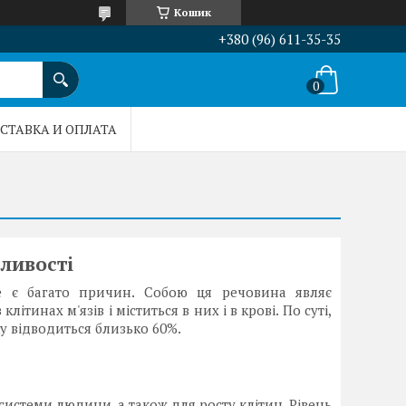
Кошик
+380 (96) 611-35-35
СТАВКА И ОПЛАТА
бливості
те є багато причин. Собою ця речовина являє
тинах м'язів і міститься в них і в крові. По суті,
ку відводиться близько 60%.
истеми людини, а також для росту клітин. Рівень