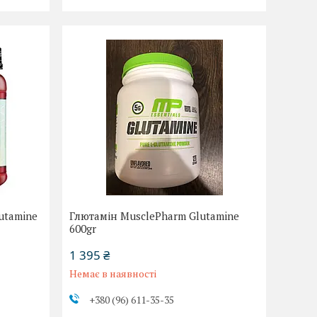
utamine
Глютамін MusclePharm Glutamine
600gr
1 395 ₴
Немає в наявності
+380 (96) 611-35-35