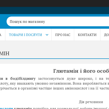
А
ТОВАРИ І ПОСЛУГИ
ПРО НАС
КОНТАКТИ
ДО
МІН
Глютамін і його осо
ин в бодібілдингу
застосовується дуже широко, і на 
лоту, яку вважають умовно незамінною. Вона виробляється в клі
трічається в організмі частіше інших амінокислот і на її част
Дія речовини
ислоти
глютамін
потрібна для нормальної роботи імунної с