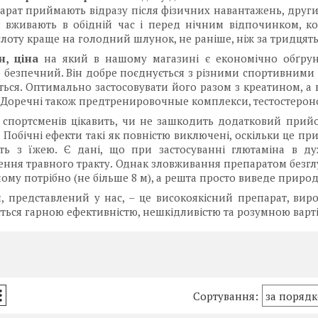
арат приймають відразу після фізичних навантажень, другий
н вживають в обідній час і перед нічним відпочинком, к
лоту краще на голодний шлунок, не раніше, ніж за тридцят
н, ціна
на який в нашому магазині є економічно обґрун
 безпечний. Він добре поєднується з різними спортивними 
ься. Оптимально застосовувати його разом з креатином, а 
 Доречні також предтренировочные комплекси, тестостеронові
 спортсменів цікавить, чи не зашкодить додатковий прийом
. Побічні ефекти такі як повністю виключені, оскільки це пр
ть з їжею. Є дані, що при застосуванні глютаміна в ду
ння травного тракту. Однак зловживання препаратом безглузд
йому потрібно (не більше 8 м), а решта просто виведе прир
, представлений у нас, – це високоякісний препарат, ви
ється гарною ефективністю, нешкідливістю та розумною варті