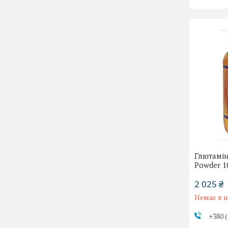
Глютамін
Powder 1
2 025 ₴
Немає в н
+380 (