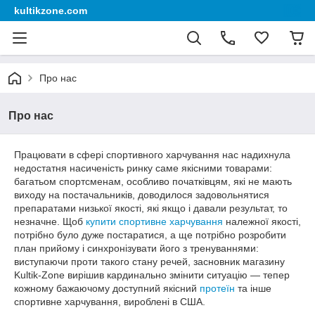
kultikzone.com
Про нас
Про нас
Працювати в сфері спортивного харчування нас надихнула
недостатня насиченість ринку саме якісними товарами:
багатьом спортсменам, особливо початківцям, які не мають
виходу на постачальників, доводилося задовольнятися
препаратами низької якості, які якщо і давали результат, то
незначне. Щоб
купити спортивне харчування
належної якості,
потрібно було дуже постаратися, а ще потрібно розробити
план прийому і синхронізувати його з тренуваннями:
виступаючи проти такого стану речей, засновник магазину
Kultik-Zone вирішив кардинально змінити ситуацію — тепер
кожному бажаючому доступний якісний
протеїн
та інше
спортивне харчування, вироблені в США.