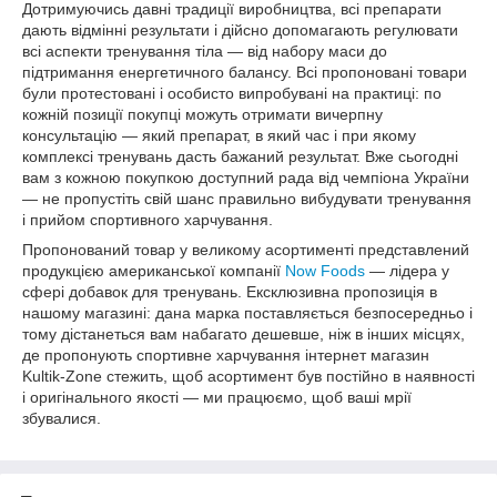
Дотримуючись давні традиції виробництва, всі препарати
дають відмінні результати і дійсно допомагають регулювати
всі аспекти тренування тіла — від набору маси до
підтримання енергетичного балансу. Всі пропоновані товари
були протестовані і особисто випробувані на практиці: по
кожній позиції покупці можуть отримати вичерпну
консультацію — який препарат, в який час і при якому
комплексі тренувань дасть бажаний результат. Вже сьогодні
вам з кожною покупкою доступний рада від чемпіона України
— не пропустіть свій шанс правильно вибудувати тренування
і прийом спортивного харчування.
Пропонований товар у великому асортименті представлений
продукцією американської компанії
Now Foods
— лідера у
сфері добавок для тренувань. Ексклюзивна пропозиція в
нашому магазині: дана марка поставляється безпосередньо і
тому дістанеться вам набагато дешевше, ніж в інших місцях,
де пропонують спортивне харчування інтернет магазин
Kultik-Zone стежить, щоб асортимент був постійно в наявності
і оригінального якості — ми працюємо, щоб ваші мрії
збувалися.