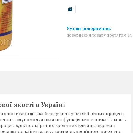
повернення товару протягом 14
кої якості в Україні
інокислотою, яка бере участь у безлічі різних процесів.
нента — імуномодулювальна функція кишечника. Також L-
роцесах, як поділ різних кров'яних клітин, зокрема і
оставка до клітин азоту; контроль кров'яного кислотно-