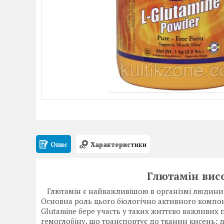
Опис
Характеристики
Глютамін висо
Глютамін є найважливішою в організмі людини ам
Основна роль цього біологічно активного компо
Glutamine бере участь у таких життєво важливих п
гемоглобіну, що транспортує до тканин кисень; д