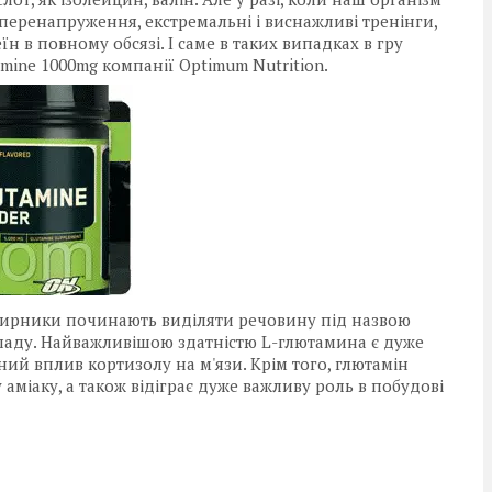
 перенапруження, екстремальні і виснажливі тренінги,
еїн в повному обсязі. І саме в таких випадках в гру
amine 1000mg компанії Optimum Nutrition.
нирники починають виділяти речовину під назвою
озпаду. Найважливішою здатністю L-глютамина є дуже
ий вплив кортизолу на м'язи. Крім того, глютамін
аміаку, а також відіграє дуже важливу роль в побудові