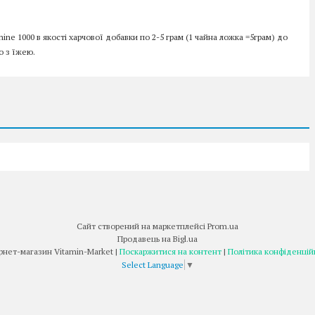
ne 1000 в якості харчової добавки по 2-5 грам (1 чайна ложка =5грам) до
о з їжею.
Сайт створений на маркетплейсі
Prom.ua
Продавець на Bigl.ua
Інтернет-магазин Vitamin-Market |
Поскаржитися на контент
|
Політика конфіденцій
Select Language
▼