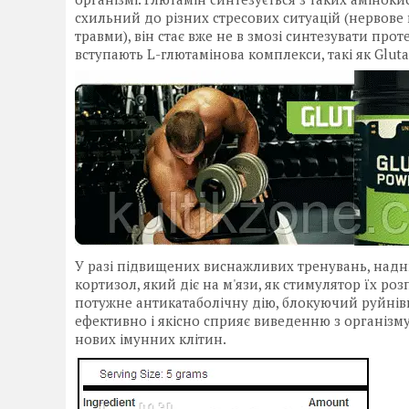
схильний до різних стресових ситуацій (нервове
травми), він стає вже не в змозі синтезувати прот
вступають L-глютамінова комплекси, такі як Glut
У разі підвищених виснажливих тренувань, над
кортизол, який діє на м'язи, як стимулятор їх р
потужне антикатаболічну дію, блокуючий руйнівн
ефективно і якісно сприяє виведенню з організму 
нових імунних клітин.