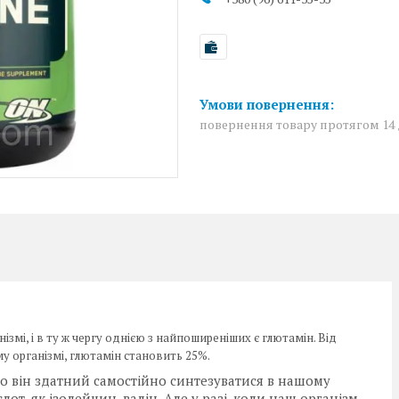
повернення товару протягом 14
змі, і в ту ж чергу однією з найпоширеніших є глютамін. Від
му організмі, глютамін становить 25%.
о він здатний самостійно синтезуватися в нашому
лот, як ізолейцин, валін. Але у разі, коли наш організм