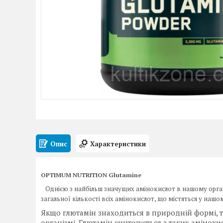
Опис
Характеристики
OPTIMUM NUTRITION Glutamine
Однією з найбільш значущих амінокислот в нашому органі
загальної кількості всіх амінокислот, що містяться у нашо
Якщо глютамін знаходиться в природній формі, т
організмі. Глютамін синтезується з таких амінокис