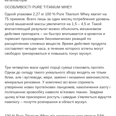
ОСОБЛИВОСТІ PURE TITANIUM WHEY
Одной упаковки 2,27 кг 100 % Pure Titanium Whey хватит на
75 приемов. Всего лишь за один месяц потребления уровень
сухой мышечной массы увеличится на 1,5 – 4,5 кг. Такой
впечатляющий результат можно объяснить механизмом
действия препарата – он быстро впитывается в кровоток и
тормозит прохождение биохимических реакций по
расщеплению сложных веществ. Время действия продукта
составляет четыре часа, в течение которого атлеты могут
свободно тренироваться и повышать тонус мускул.
Три четвертих маси однієї порції суміші становить протеїн.
Однак до складу такого унікального збору входять не тільки
білки, але і вуглеводи, жири, замінні і незамінні амінокислоти,
мінеральні речовини. У комплексі всі вони сприяють
утворенню нових протеїнових ланцюжків, накопичення азоту і
поліпшенню кровообігу навколо м'язових тканин. Завдяки
цьому м'язи прискорено ростуть і швидше з'являється відчуття
пампінгу – почуття розпирання в області мускул.
100 % Pure Titanium Whey від американського творця SAN