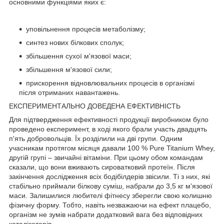
основними функціями яких є:
уповільнення процесів метаболізму;
синтез нових білкових сполук;
збільшення сухої м'язової маси;
збільшення м'язової сили;
прискорення відновлювальних процесів в організмі
після отриманих навантажень.
ЕКСПЕРИМЕНТАЛЬНО ДОВЕДЕНА ЕФЕКТИВНІСТЬ
Для підтвердження ефективності продукції виробником було
проведено експеримент, в ході якого брали участь двадцять
п'ять добровольців. Їх розділили на дві групи. Одним
учасникам протягом місяця давали 100 % Pure Titanium Whey,
другій групі – звичайні вітаміни. При цьому обом командам
сказали, що вони вживають сироватковий протеїн. Після
закінчення дослідження всіх бодібілдерів звісили. Ті з них, які
стабільно приймали білкову суміш, набрали до 3,5 кг м'язової
маси. Залишилися любителі фітнесу зберегли свою колишню
фізичну форму. Тобто, навіть незважаючи на ефект плацебо,
організм не зумів набрати додатковий вага без відповідних
каталізаторів.