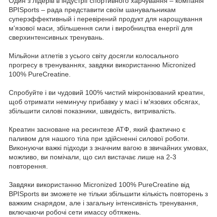
Один з лідерів в індустрії спортивного харчування – компанія
BPISports – рада представити своїм шанувальникам
суперэффективный і перевірений продукт для нарощування
м'язової маси, збільшення сили і виробництва енергії для
сверхинтенсивных тренувань.
Мільйони атлетів з усього світу досягли колосального
прогресу в тренуваннях, завдяки використанню Micronized
100% PureCreatine.
Спробуйте і ви чудовий 100% чистий мікронізований креатин,
щоб отримати неминучу прибавку у масі і м'язових обсягах,
збільшити силові показники, швидкість, витривалість.
Креатин засноване на ресинтезе АТФ, який фактично є
паливом для нашого тіла при здійсненні силової роботи.
Виконуючи важкі підходи з значним вагою в звичайних умовах,
можливо, ви помічали, що сил вистачає лише на 2-3
повторення.
Завдяки використанню Micronized 100% PureCreatine від
BPISports ви зможете не тільки збільшити кількість повторень з
важким снарядом, але і загальну інтенсивність тренування,
включаючи робочі сети имассу обтяжень.