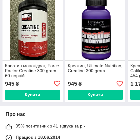
Креатин моногідрат, Force
Креатин, Ultimate Nutrition,
Креа
Factor Creatine 300 gram
Creatine 300 gram
Calif
60 порцій
454 
945
945
1 1
₴
₴
Купити
Купити
Про нас
95% позитивних з 41 відгука за рік
Працює з 18.06.2014