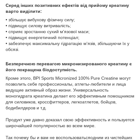
Серед інших позитивних ефектів від прийому креатину
варто виділити:
• збільшує вибухову фізичну силу;
• підвищує силову витривалість;
• сприяє зростанню сухий м'язової маси;
• підвищує енергетичний потенціал;
• забезпечує максимальну гідратацію м'язів, збільшуючи їх у
обсязі.
Безперечною перевагою микронизированого креатину є
його покращена біодоступність.
Кроме этого, BPI Sports Micronized 100% Pure Creatine могут
позволить себе профессионалы, атлеты-любители и лица
ведущие активный образ жизни. Универсальность
моногидрата креатина делает его эффективным помощником
для силовиков, кроссфиттеров, легкоатлетов, бойцов,
бодибилдеров и т.д.
Продукт уже давно доказал свою эффективность и пользуется
широчайшей популярностью во всем мире.
Так почему бы и вам не воспользоватьсяодним из чистейших