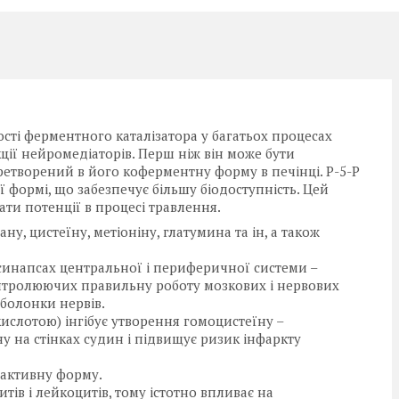
ості ферментного каталізатора у багатьох процесах
ції нейромедіаторів. Перш ніж він може бути
ретворений в його коферментну форму в печінці. P-5-P
ї формі, що забезпечує більшу біодоступність. Цей
ти потенції в процесі травлення.
ну, цистеїну, метіоніну, глатумина та ін, а також
синапсах центральної і периферичної системи –
контролюючих правильну роботу мозкових і нервових
оболонки нервів.
 кислотою) інгібує утворення гомоцистеїну –
 на стінках судин і підвищує ризик інфаркту
 активну форму.
ів і лейкоцитів, тому істотно впливає на