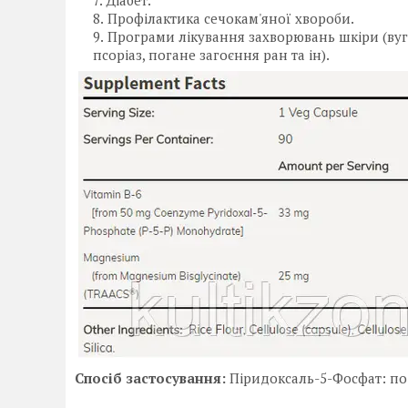
Діабет.
Профілактика сечокам'яної хвороби.
Програми лікування захворювань шкіри (вуг
псоріаз, погане загоєння ран та ін).
Спосіб застосування:
Піридоксаль-5-Фосфат: по 