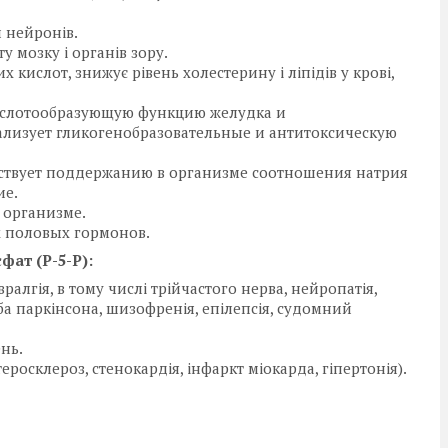
и нейронів.
 мозку і органів зору.
ислот, знижує рівень холестерину і ліпідів у крові,
слотообразующую функцию желудка и
лизует гликогенобразовательные и антитоксическую
ствует поддержанию в организме соотношения натрия
ие.
 организме.
 половых гормонов.
ат (Р-5-Р):
алгія, в тому числі трійчастого нерва, нейропатія,
а паркінсона, шизофренія, епілепсія, судомний
нь.
росклероз, стенокардія, інфаркт міокарда, гіпертонія).