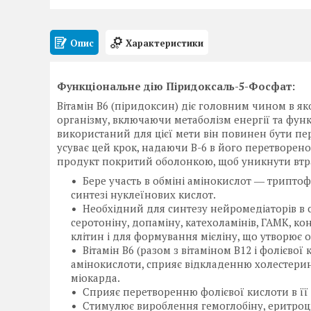
Опис
Характеристики
Функціональне дію Піридоксаль-5-Фосфат:
Вітамін B6 (піридоксин) діє головним чином в як
організму, включаючи метаболізм енергії та функ
використаний для цієї мети він повинен бути пе
усуває цей крок, надаючи B-6 в його перетворено
продукт покритий оболонкою, щоб уникнути втра
Бере участь в обміні амінокислот ― триптофа
синтезі нуклеїнових кислот.
Необхідний для синтезу нейромедіаторів в 
серотоніну, допаміну, катехоламінів, ГАМК, 
клітин і для формування мієліну, що утворює 
Вітамін В6 (разом з вітаміном В12 і фолієвої
амінокислоти, сприяє відкладенню холестерину
міокарда.
Сприяє перетворенню фолієвої кислоти в її
Стимулює вироблення гемоглобіну, еритроцит