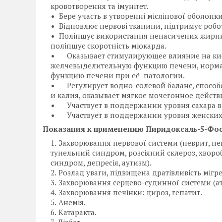
кровотворення та імунітет.
Бере участь в утворенні мієлінової оболонк
Відновлює нервові тканини, підтримує роботу
Поліпшує використання ненасичених жирних к
поліпшує скоротність міокарда.
Оказывает стимулирующее влияние на ки
желчевыделительную функцию печени, норма
функцию печени при её патологии.
Регулирует водно-солевой баланс, способ
и калия, оказывает мягкое мочегонное действ
Участвует в поддержании уровня сахара в
Участвует в поддержании уровня женских
Показания к применению Пиридоксаль-5-Фосф
Захворювання нервової системи (неврит, невр
тунельний синдром, розсіяний склероз, хвороб
синдром, депресія, аутизм).
Розлад уваги, підвищена дратівливість мігре
Захворювання серцево-судинної системи (ате
Захворювання печінки: цироз, гепатит.
Анемія.
Катаракта.