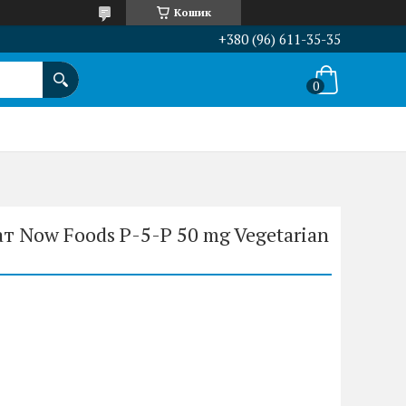
Кошик
+380 (96) 611-35-35
 Now Foods P-5-P 50 mg Vegetarian