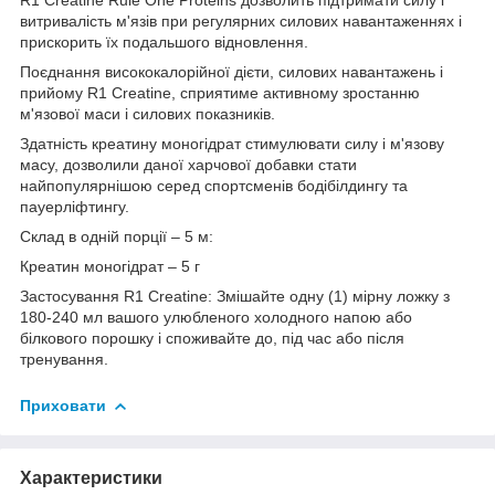
витривалість м'язів при регулярних силових навантаженнях і
прискорить їх подальшого відновлення.
Поєднання висококалорійної дієти, силових навантажень і
прийому R1 Creatine, сприятиме активному зростанню
м'язової маси і силових показників.
Здатність креатину моногідрат стимулювати силу і м'язову
масу, дозволили даної харчової добавки стати
найпопулярнішою серед спортсменів бодібілдингу та
пауерліфтингу.
Склад в одній порції – 5 м:
Креатин моногідрат – 5 г
Застосування R1 Creatine: Змішайте одну (1) мірну ложку з
180-240 мл вашого улюбленого холодного напою або
білкового порошку і споживайте до, під час або після
тренування.
Приховати
Характеристики