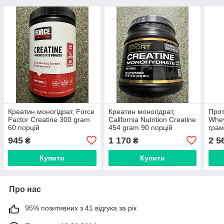
Креатин моногідрат, Force
Креатин моногідрат,
Прот
Factor Creatine 300 gram
California Nutrition Creatine
Whey
60 порцій
454 gram 90 порцій
гра
945
1 170
2 5
₴
₴
Купити
Купити
Про нас
95% позитивних з 41 відгука за рік