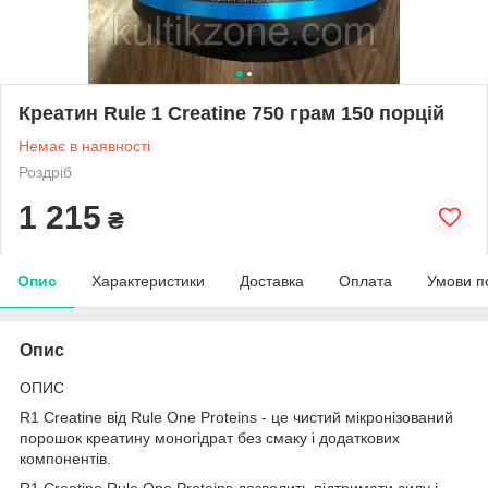
Креатин Rule 1 Creatine 750 грам 150 порцій
Немає в наявності
Роздріб
1 215
₴
Опис
Характеристики
Доставка
Оплата
Умови п
Опис
ОПИС
R1 Creatine від Rule One Proteins - це чистий мікронізований
порошок креатину моногідрат без смаку і додаткових
компонентів.
R1 Creatine Rule One Proteins дозволить підтримати силу і