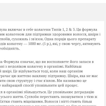
ла включає в себе колагени Типів 1, 2 & 3. Ця формула
им колагеном для підтримки здоровими волосся, шкіри і
глобів, сухожиль і зв'язок. Одна порція цього препарату
ів колагену ― 5000 мг. (5 р.), які, у свою чергу, активують
еобхідність.
Формула означає, що ви восполняете його запаси в
ані з недоліком колагену в організмі. Найбільш
кірі. Це відбувається тоді, коли наш організм
трачає цю життєво важливу підтримку. Шкіра, яка не має
и свою структуру і стає в'ялою. Ми називаємо це
е найкращий спосіб уповільнити цей процес.
 в організмі збільшується. Це уповільнює деградацію
 усього життя. Суглоби перестають зношуватися з тією ж
істки стають міцнішими. Волосся і нігті стають більш