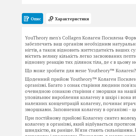
Опис
Характеристики
YouTheory men's Collagen Колаген Посилена Форму
забезпечить ваш організм необхідним натуральн
нігтів, а також відновить життєздатність ваших су
містить велику кількість легко засвоюваних пептид
відновну реакцію тих ділянок тіла, де є в цьому н
Що може зробити для мене Youtheory™ Колаген?
Щоденний прийом Youtheory™ Колаген Посилена 
організмі. Багато з ознак старіння людини пов'яз
очевидною ознакою старіння є зморшки на нашій ш
уповільнює вироблення колагену в шкірі і вона в
належних концентрацій колагену, починає втрачат
зморшками. Заповнення колагену в організмі – ц
При постійному прийомі Колагену синтез молекул
колагену в організмі, який відбувається протягом
швидкістю, як раніше. М'язи стають сильнішими. К