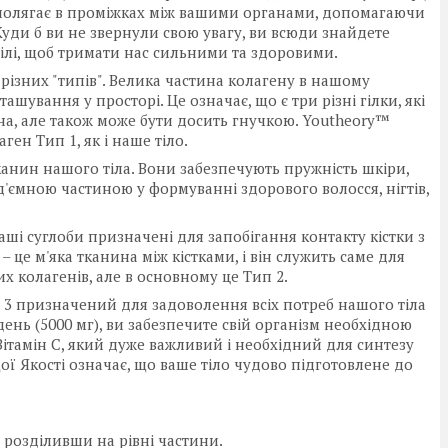
ож полягає в проміжках між вашими органами, допомагаючи
. Куди б ви не звернули свою увагу, ви всюди знайдете
ілі, щоб тримати нас сильними та здоровими.
 різних "типів". Велика частина колагену в нашому
ташування у просторі. Це означає, що є три різні гілки, які
іцна, але також може бути досить гнучкою. Youtheory™
ен Тип 1, як і наше тіло.
канин нашого тіла. Вони забезпечують пружність шкіри,
д'ємною частиною у формуванні здорового волосся, нігтів,
аші суглоби призначені для запобігання контакту кістки з
 – це м'яка тканина між кістками, і він служить саме для
них колагенів, але в основному це Тип 2.
 3 призначений для задоволення всіх потреб нашого тіла
день (5000 мг), ви забезпечите свій організм необхідною
Вітамін С, який дуже важливий і необхідний для синтезу
ої Якості означає, що ваше тіло чудово підготовлене до
 розділивши на рівні частини.