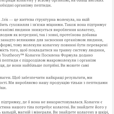
нтрація колагену у всьому організмі, на більш високих
еобхідні організму пептиди.
1ris ― це життєва структурна молекула, на якій
робить сухожилля і зв'язки міцними. Також вона підтримує
організмі людини знижується вироблення колагену,
дим як всередині, так і зовні, протеїнова добавка
є занадто великими для засвоєння організмом людини,
й формі, тому молекули колагену повинні бути переварені
ість того, щоб покладатися на травну систему людини,
 в Youtheory™ Колаген Посилена Формула додано
 пептиди є підрозділом макромолекули і організм
ісця, де вони найбільше потрібні. Ви можете самі
аген. Щоб забезпечити найкращі результати, ми
ості. Ми виробляємо нашу продукцію тільки з пептидами
бки.
 підтримку, де б вона не використовувалася. Колаген є
тина нашого тіла потребує колагені. Ви знайдете його у
ь кальцій, магній і мінерали. Ви знайдете колагену в шкірі,