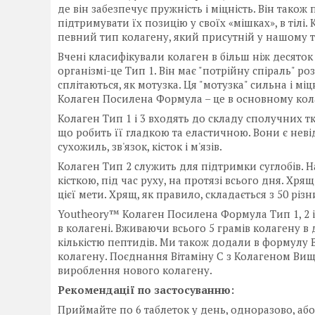
де він забезпечує пружність і міцність. Він так
підтримувати їх позицію у своїх «мішках», в тілі
певний тип колагену, який присутній у нашому т
Вчені класифікували колаген в більш ніж десяток
організмі-це Тип 1. Він має "потрійну спіраль" роз
сплітаються, як мотузка. Ця "мотузка" сильна і м
Колаген Посилена Формула – це в основному колаг
Колаген Тип 1 і 3 входять до складу сполучних т
що робить її гладкою та еластичною. Вони є неві
сухожиль, зв'язок, кісток і м'язів.
Колаген Тип 2 служить для підтримки суглобів. Н
кісткою, під час руху, на протязі всього дня. Хрящ
цієї мети. Хрящ, як правило, складається з 50 різ
Youtheory™ Колаген Посилена Формула Тип 1, 2 і
в колагені. Вживаючи всього 5 грамів колагену в 
кількістю пептидів. Ми також додали в формулу 
колагену. Поєднання Вітаміну С з Колагеном Вищ
вироблення нового колагену.
Рекомендації по застосуванню:
Приймайте по 6 таблеток у день, одноразово, або