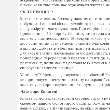
яскравими і красивими. Приходить в норму конце
рівнях, коли тіло починає отримувати життєво н
ЯК ЦЕ ПРАЦЮЄ ?
Колаген є основним білком у нашому ор-ганизме .
побудовані всі наші кістки, суглоби, хрящі і яка 
нашу шкіру гладкою і молодою. При старінні, в 
приблизно на 1% щороку. Для підтримки тепа моло
колагену стає необхідністю. Молекули колагену 
щоб вони могли бути засвоєні у своїй початкові
в шлунку, щоб стати ефективними пептидами. Зам
для забезпечення максимальної біодоступності,
попередньо перероблений колаген в пептиди. Ці
розпізнає їх, поглинає їх і доставляє їх в точні м
спробувати і відчути різницю.
Youtheory™ бренд ― це науково розроблений Кол
використовуємо пептиди колагену найкращої як
колагену, використовуючи новітні нучные розро
Наука про Колагені
Колаген є молекула, котораяй створює структуру і
скелетом нашого біологічного будинку. Кожна час
ваших кістках, у вигляді каркаса, на який осідают