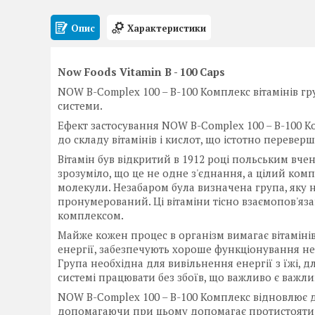
Опис
Характеристики
Now Foods Vitamin B - 100 Caps
NOW B-Complex 100 – В-100 Комплекс вітамінів 
системи.
Ефект застосування NOW B-Complex 100 – В-100 К
до складу вітамінів і кислот, що істотно переве
Вітамін був відкритий в 1912 році польським вч
зрозуміло, що це не одне з'єднання, а цілий компл
молекули. Незабаром була визначена група, яку н
пронумерований. Ці вітаміни тісно взаємопов'язан
комплексом.
Майже кожен процес в організм вимагає вітаміні
енергії, забезпечують хороше функціонування не
Група необхідна для вивільнення енергії з їжі, 
системі працювати без збоїв, що важливо є важли
NOW B-Complex 100 – В-100 Комплекс відновлює де
допомагаючи при цьому допомагає протистояти с