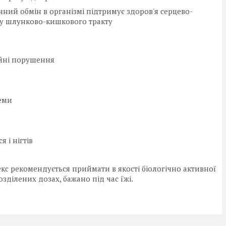
ний обмін в організмі підтримує здоров'я серцево-
оту шлунково-кишкового тракту
ційні порушення
еми
 і нігтів
кс рекомендується приймати в якості біологічно активної
розділених дозах, бажано під час їжі.