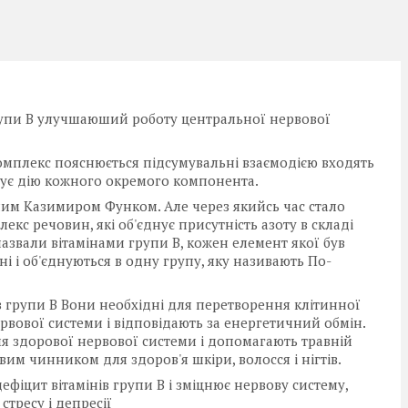
групи В улучшаюший роботу центральної нервової
омплекс пояснюється підсумувальні взаємодією входять
ршує дію кожного окремого компонента.
еним Казимиром Функом. Але через якийсь час стало
екс речовин, які об'єднує присутність азоту в складі
азвали вітамінами групи В, кожен елемент якої був
і і об'єднуються в одну групу, яку називають По-
в групи В Вони необхідні для перетворення клітинної
рвової системи і відповідають за енергетичний обмін.
для здорової нервової системи і допомагають травній
вим чинником для здоров'я шкіри, волосся і нігтів.
фіцит вітамінів групи В і зміцнює нервову систему,
тресу і депресії