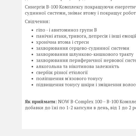
Синергія В-100 Комплексу покращуючи енергетич
судинної системи, знімає втому і покращує роб
Свідчення:
гіпо - і авитоминоз групи В
панічні атаки, тривога, депресія і інші емо
хронічна втома і стреси
захворювання серцево-судинної системи
захворювання шлунково-кишкового тракту
захворювання периферичної нервової сист
алкогольна та нікотинова залежність
свербіж різної етіології
поліпшення м'язового тонусу
підвищення тонусу шкіри і зміцнення волосся
Як приймати:
NOW B-Complex 100 – В-100 Компле
добавки до їжі по 1-2 капсули в день, від 1 до 2 