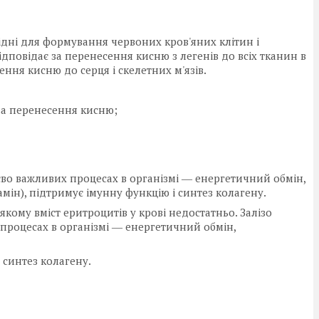
хідні для формування червоних кров'яних клітин і
ідповідає за перенесення кисню з легенів до всіх тканин в
сення кисню до серця і скелетних м'язів.
 за перенесення кисню;
тєво важливих процесах в організмі ― енергетичний обмін,
мін), підтримує імунну функцію і синтез колагену.
якому вміст еритроцитів у крові недостатньо. Залізо
 процесах в організмі ― енергетичний обмін,
 синтез колагену.