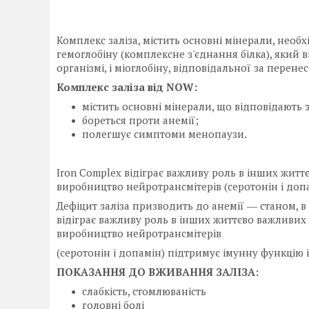
Комплекс заліза, містить основні мінерали, необ
гемоглобіну (комплексне з'єднання білка), який в
організмі, і міоглобіну, відповідальної за перене
Комплекс заліза від NOW:
містить основні мінерали, що відповідають
бореться проти анемії;
полегшує симптоми менопаузи.
Iron Complex відіграє важливу роль в інших жит
виробництво нейротрансмітерів (серотонін і допа
Дефіцит заліза призводить до анемії ― станом, в 
відіграє важливу роль в інших життєво важливих
виробництво нейротрансмітерів
(серотонін і допамін) підтримує імунну функцію і
ПОКАЗАННЯ ДО ВЖИВАННЯ ЗАЛІЗА:
слабкість, стомлюваність
головні болі