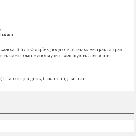
у
і мови
алозі. В Iron Complex додаються також екстракти трав,
шують симптоми менопаузи і збільшують засвоєння
) таблетці в день, бажано під час їжі.