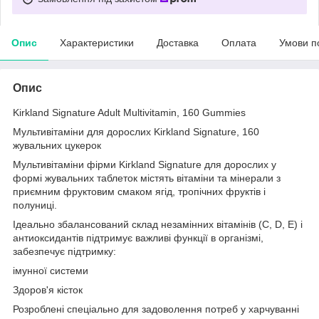
Опис
Характеристики
Доставка
Оплата
Умови п
Опис
Kirkland Signature Adult Multivitamin, 160 Gummies
Мультивітаміни для дорослих Kirkland Signature, 160
жувальних цукерок
Мультивітаміни фірми Kirkland Signature для дорослих у
формі жувальних таблеток містять вітаміни та мінерали з
приємним фруктовим смаком ягід, тропічних фруктів і
полуниці.
Ідеально збалансований склад незамінних вітамінів (С, D, E) і
антиоксидантів підтримує важливі функції в організмі,
забезпечує підтримку:
імунної системи
Здоров'я кісток
Розроблені спеціально для задоволення потреб у харчуванні