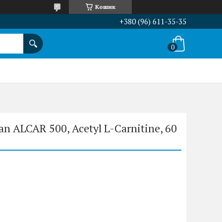
Кошик
+380 (96) 611-35-35
n ALCAR 500, Acetyl L-Carnitine, 60