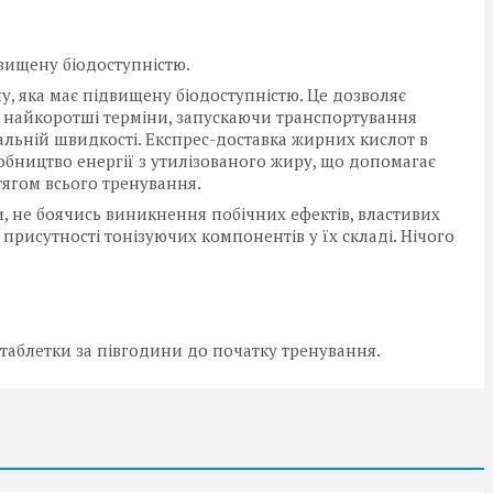
двищену біодоступністю.
ну, яка має підвищену біодоступністю. Це дозволяє
 найкоротші терміни, запускаючи транспортування
альній швидкості. Експрес-доставка жирних кислот в
обництво енергії з утилізованого жиру, що допомагає
ягом всього тренування.
ети, не боячись виникнення побічних ефектів, властивих
рисутності тонізуючих компонентів у їх складі. Нічого
 таблетки за півгодини до початку тренування.