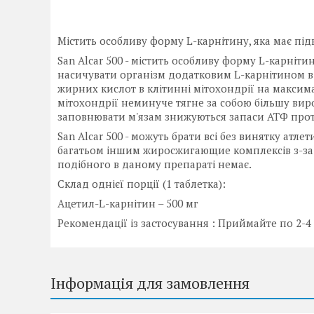
Містить особливу форму L-карнітину, яка має пі
San Alcar 500 - містить особливу форму L-карніти
насичувати організм додатковим L-карнітином в
жирних кислот в клітинні мітохондрії на максим
мітохондрії неминуче тягне за собою більшу вир
заповнювати м'язам знижуються запаси АТФ прот
San Alcar 500 - можуть брати всі без винятку атл
багатьом іншим жиросжигающие комплексів з-за п
подібного в даному препараті немає.
Склад однієї порції (1 таблетка):
Ацетил-L-карнітин – 500 мг
Рекомендації із застосування : Приймайте по 2-4
Інформація для замовлення