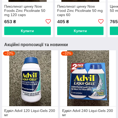
Пиколинат цинку Now
Пиколинат цинку Now
Цинк
Foods Zinc Picolinate 50
Food Zinc Picolinate 50 mg
50 m
mg 120 caps
caps 60
653
405
765
₴
₴
Купити
Купити
Акційні пропозиції та новинки
–10%
–10%
Едвіл Advil 120 Liqui-Gels 200
Едвіл Advil 240 Liqui-Gels 200
мг
мг