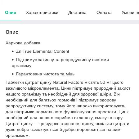
Опис
Характеристики
Доставка
Оплата
Умови п
Опис
Харчова добавка
Zn True Elemental Content
Підтримує захисну та репродуктивну системи
організму
Гарантована чистота та міць
Таблетки цитрат цинку Natural Factors містять 50 мг цього
важливого мікроелемента. Цинк підтримує природний захист
нашого організму та необхідний для здорової шкіри. Він
необхідний для багатьох гормонів і підтримує здорову
репродуктивну систему, тому його широко використовують
для підтримки нормального функціонування простати. Цинк
необхідний для нашого сприйняття запаху, смаку та зору.
Цитрат цинку — це чудове з'єднання цинку, оскільки цитрати
дуже добре всмоктуються й добре переносяться нашим
організмом.