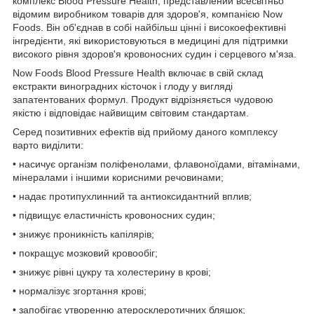
комплекс Blood Pressure Health, представлений всесвітньо
відомим виробником товарів для здоров'я, компанією Now
Foods. Він об'єднав в собі найбільш цінні і високоефективні
інгредієнти, які використовуються в медицині для підтримки
високого рівня здоров'я кровоносних судин і серцевого м'яза.
Now Foods Blood Pressure Health включає в свій склад
екстракти виноградних кісточок і глоду у вигляді
запатентованих формул. Продукт відрізняється чудовою
якістю і відповідає найвищим світовим стандартам.
Серед позитивних ефектів від прийому даного комплексу
варто виділити:
• насичує організм поліфенолами, флавоноїдами, вітамінами,
мінералами і іншими корисними речовинами;
• надає протипухлинний та антиоксидантний вплив;
• підвищує еластичність кровоносних судин;
• знижує проникність капілярів;
• покращує мозковий кровообіг;
• знижує рівні цукру та холестерину в крові;
• нормалізує згортання крові;
• запобігає утворенню атеросклеротичних бляшок;