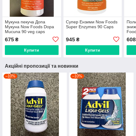
Мукуна пекуча Допа
Супер Ензими Now Foods
Поли
Мукуна Now Foods Dopa
Super Enzymes 90 Caps
зниж
Mucuna 90 veg caps
Food
caps
675
945
608
₴
₴
Купити
Купити
Акційні пропозиції та новинки
–10%
–10%