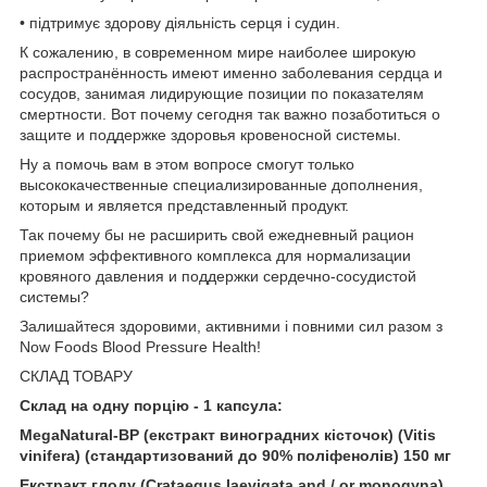
• підтримує здорову діяльність серця і судин.
К сожалению, в современном мире наиболее широкую
распространённость имеют именно заболевания сердца и
сосудов, занимая лидирующие позиции по показателям
смертности. Вот почему сегодня так важно позаботиться о
защите и поддержке здоровья кровеносной системы.
Ну а помочь вам в этом вопросе смогут только
высококачественные специализированные дополнения,
которым и является представленный продукт.
Так почему бы не расширить свой ежедневный рацион
приемом эффективного комплекса для нормализации
кровяного давления и поддержки сердечно-сосудистой
системы?
Залишайтеся здоровими, активними і повними сил разом з
Now Foods Blood Pressure Health!
СКЛАД ТОВАРУ
Склад на одну порцію - 1 капсула:
MegaNatural-BP (екстракт виноградних кісточок) (Vitis
vinifera) (стандартизований до 90% поліфенолів) 150 мг
Екстракт глоду (Crataegus laevigata and / or monogyna)