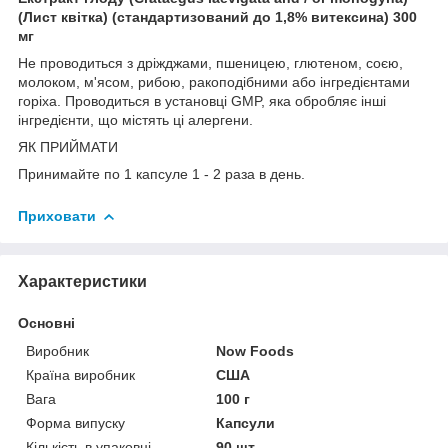
(Лист квітка) (стандартизований до 1,8% витексина) 300
мг
Не проводиться з дріжджами, пшеницею, глютеном, соєю,
молоком, м'ясом, рибою, ракоподібними або інгредієнтами
горіха. Проводиться в установці GMP, яка обробляє інші
інгредієнти, що містять ці алергени.
ЯК ПРИЙМАТИ
Принимайте по 1 капсуле 1 - 2 раза в день.
Приховати
Характеристики
Основні
Виробник
Now Foods
Країна виробник
США
Вага
100 г
Форма випуску
Капсули
Кількість в упаковці
90 шт.