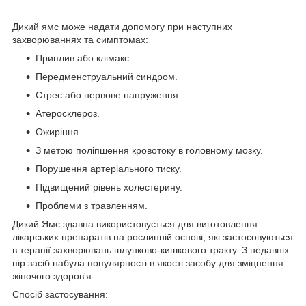
Дикий ямс може надати допомогу при наступних
захворюваннях та симптомах:
Приплив або клімакс.
Передменструальний синдром.
Стрес або нервове напруження.
Атеросклероз.
Ожиріння.
З метою поліпшення кровотоку в головному мозку.
Порушення артеріального тиску.
Підвищений рівень холестерину.
Проблеми з травленням.
Дикий Ямс здавна використовується для виготовлення
лікарських препаратів на рослинній основі, які застосовуються
в терапії захворювань шлунково-кишкового тракту. З недавніх
пір засіб набула популярності в якості засобу для зміцнення
жіночого здоров'я.
Спосіб застосування: