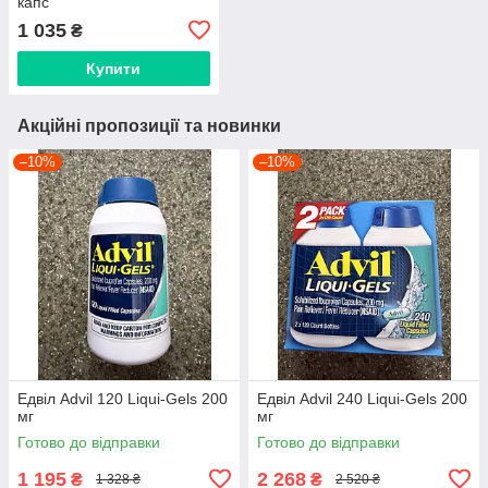
капс
1 035
₴
Купити
Акційні пропозиції та новинки
–10%
–10%
Едвіл Advil 120 Liqui-Gels 200
Едвіл Advil 240 Liqui-Gels 200
мг
мг
Готово до відправки
Готово до відправки
1 195
2 268
₴
₴
1 328 ₴
2 520 ₴