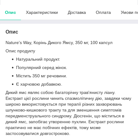
Опис
Характеристики
Доставка
Оплата
Умови п
Опис
Nature's Way, Корінь Дикого Ямсу, 350 мг, 100 капсул
Опис продукту
Натуральний продукт.
Популярний серед жінок.
Містить 350 мг речовини.
Є харчовою добавкою.
Дикий ямс являє собою багаторічну трав'янисту ліану.
Екстракт цієї рослини чинить спазмолітичну дію, завдяки чому
широко використовується при терапії різних захворювань
шлунково-кишкового тракту та для зменшення симптомів
передменструального синдрому. Діосгенін, що міститься в
дикий ямс, запобігає утворенню пухлин. Екстракт рослини
практично не має побічних ефектів, тому може
застосовуватися довгостроково.