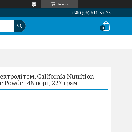
Кошик
+380 (96) 611-35-35
ктролітом, California Nutrition
te Powder 48 порц 227 грам