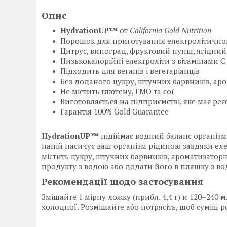
Опис
HydrationUP™
от
California Gold Nutrition
Порошок для приготування електролітичного
Цитрус, виноград, фруктовий пунш, ягідний 
Низькокалорійні електроліти з вітамінами C
Підходить для веганів і вегетаріанців
Без доданого цукру, штучних барвників, аро
Не містить глютену, ГМО та сої
Виготовляється на підприємстві, яке має ре
Гарантія 100% Gold Guarantee
HydrationUP™
підіймає водний баланс організм
напій насичує ваш організм рідиною завдяки елек
містить цукру, штучних барвників, ароматизаторі
продукту з водою або додати його в пляшку з во
Рекомендації щодо застосування
Змішайте 1 мірну ложку (прибл. 4,4 г) и 120–240 
холодної. Розмішайте або потрясіть, щоб суміш 