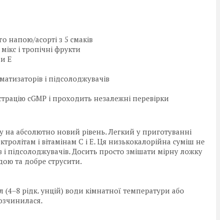
 напою/асорті з 5 смаків
мікс і тропічні фрукти
 и Е
матизаторів і підсолоджувачів
єстрацію cGMP і проходить незалежні перевірки
у на абсолютно новий рівень. Легкий у приготуванні
тролітам і вітамінам C і E. Ця низькокалорійна суміш не
в і підсолоджувачів. Досить просто змішати мірну ложку
дою та добре струсити.
мл (4–8 рідк. унцій) води кімнатної температури або
розчинилася.