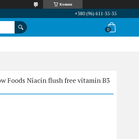
Кошик
+380 (96) 611-35-35
 Foods Niacin flush free vitamin B3