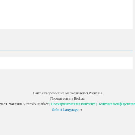
Сайт створений на маркетплейсі
Prom.ua
Продавець на Bigl.ua
Інтернет-магазин Vitamin-Market |
Поскаржитися на контент
|
Політика конфіденцій
Select Language
▼