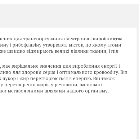
чених для транспортування електронів і виробництва
цину і рибофлавіну утворюють місток, по якому атоми
уже швидко відмирають великі ділянки тканин, і під
В, має вирішальне значення для вироблення енергії і
ливо для здоров'я серця і оптимального кровообігу. Він
их цукор і жир перетворюються в енергію. Він також
 у перетворенні жирів у речовини, іменовані
ники метаболічними шляхами нашого організму.