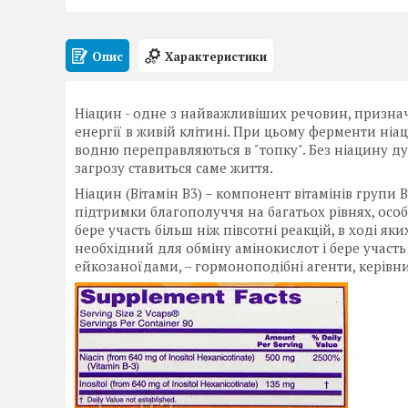
Опис
Характеристики
Ніацин - одне з найважливіших речовин, призна
енергії в живій клітині. При цьому ферменти ніа
водню переправляються в "топку". Без ніацину д
загрозу ставиться саме життя.
Ніацин (Вітамін В3) – компонент вітамінів групи 
підтримки благополуччя на багатьох рівнях, особ
бере участь більш ніж півсотні реакцій, в ході як
необхідний для обміну амінокислот і бере участь
ейкозаноїдами, – гормоноподібні агенти, керів