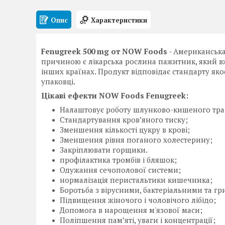
Опис
Характеристики
Fenugreek 500 mg от NOW Foods
- Американська
причиною є лікарська рослина пажитник, який вже
інших країнах. Продукт відповідає стандарту якос
упаковці.
Цікаві ефекти NOW Foods Fenugreek:
Налаштовує роботу шлунково-кишеного тра
Стандартування кров’яного тиску;
Зменшення кількості цукру в крові;
Зменшення рівня поганого холестерину;
Закріплювати горщики.
профілактика тромбів і бляшок;
Одужання сечополової системи;
нормалізація перистальтики кишечника;
Боротьба з вірусними, бактеріальними та гр
Підвищення жіночого і чоловічого лібідо;
Допомога в нарощення м'язової маси;
Поліпшення пам’яті, уваги і концентрації;