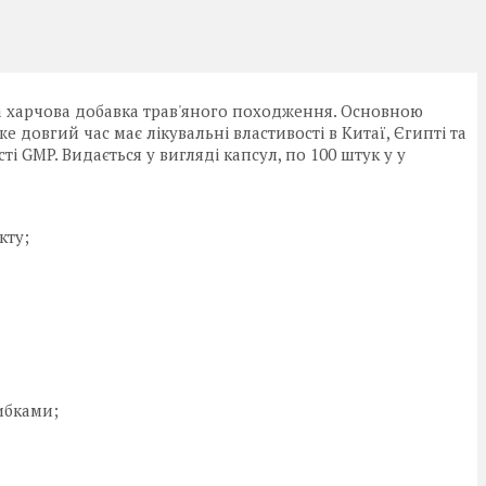
 харчова добавка трав'яного походження. Основною
 довгий час має лікувальні властивості в Китаї, Єгипті та
ті GMP. Видається у вигляді капсул, по 100 штук у у
кту;
ибками;