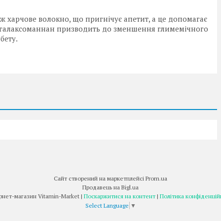
ж харчове волокно, що пригнічує апетит, а це допомагає
, галаксоманнан призводить до зменшення глимемічного
абету.
Сайт створений на маркетплейсі
Prom.ua
Продавець на Bigl.ua
Інтернет-магазин Vitamin-Market |
Поскаржитися на контент
|
Політика конфіденцій
Select Language
▼