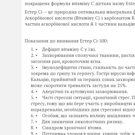
покращена формула вітаміну C дістала назву Este
Естер Сі — це природна оптимальна мінеральна ф
Аскорбінової кислоти (Вітаміну C) з карбонатом К
частин аскорбінової кислоти й 1 частини кальцію
Показання до вживання Естер Сі-500:
• Дефіцит вітаміну C у їжі.
• Захворювання сполучної тканини, дисплаз
загоєння ран, кровоточиві ясна.
• Імунодефіцитні стани, схильність до части
зокрема до грипу та герпесу. Гострі вірусні ін
Кальцію, прийнятий за перших ознак захворюван
може скоротити тривалість застуди на 25%.
• Алергічні та аутоімунні захворювання.
• Часті стресові ситуації, хронічний стрес. 
стресу, тому що він бере участь у виробництві
норадреналін, необхідних для стресової відпові
• Особам, що зазнають впливу шкідливих чин
• Для зниження онкологічних ризику.
• Синдром хронічної втоми.
• Підтримка здоров'я шкіри, хрящів, зубів, к