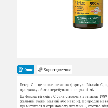
Опис
Характеристики
Естер-C — це запатентована формула Вітамін С, що
продовжує його перебування в організмі.
Ця форма вітаміну C була створена вченими 1989
(кальцій, калій, магній або натрій). Природні мет
що містяться в отриманому вітаміні С, істотно зб