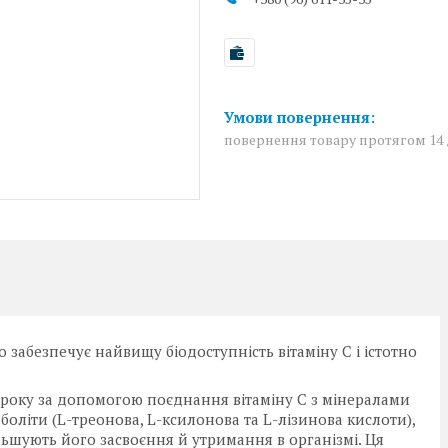
повернення товару протягом 14
 забезпечує найвищу біодоступність вітаміну C і істотно
 року за допомогою поєднання вітаміну C з мінералами
аболіти (L-треонова, L-ксилонова та L-лізинова кислоти),
ільшують його засвоєння й утримання в організмі. Ця