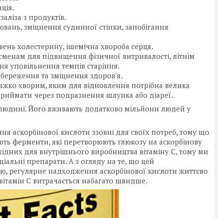
ція.
аліза з продуктів.
ань, зміцнення судинної стінки, запобігання
івень холестерину, ішемічна хвороба серця.
менам для підвищення фізичної витривалості, літнім
я уповільнення темпів старіння.
ереження та зміцнення здоров'я.
ажко хворим, яким для відновлення потрібна велика
о приймати через подразнення шлунка або діареї.
 людині. Його вживають додатково мільйони людей у
ня аскорбінової кислоти ззовні для своїх потреб, тому що
ють ферменти, які перетворюють глюкозу на аскорбінову
хідних для внутрішнього виробництва вітаміну С, тому ми
альні препарати. А з огляду на те, що цей
ю, регулярне надходження аскорбінової кислоти життєво
у вітамін С витрачається набагато швидше.