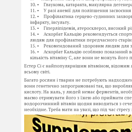
• Глаукома, катаракта, макулярна дегенера
• У разі анемії для поліпшення засвоєння з
• Профілактика серцево-судинних захворюв
інфаркту, інсульту.
• Гіперліпідемія, атеросклероз, високий р
• Аскорбат Кальцію рекомендується спортс
людям для профілактики передчасного старінн
• Рекомендований здоровим людям для зб
• Аскорбат Кальцію особливо показаний в
кількість вітаміну С, але вони не можуть йог
Естер Сі є найпопулярнішим вітаміном, відомим
всьому світі.
Багато рослин і тварин не потребують надходжен
вони генетично запрограмовані так, що виробля
кислоту. На жаль, у людей немає ферментів, необ
маємо отримувати його з їжею або приймати спеці
водорозчинний вітамін щодня виводиться з сече
необхідне. Треба мати на увазі, що під час стрес