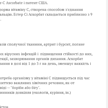
r-C Ascorbate і патент США.
орма вітаміну С, створена способом з'єднання
альцію. Естер Сі Аскорбат складається приблизно з 9
.
ія сполучної тканини, артрит і бурсит, погане
х вірусних інфекцій і підвищення стійкості до них,
фекції, захворювання органів дихання. Аскорбат
ня в дозі від 1 до 3 г на день, зменшує важкість і
Потреба організму у вітаміні C підвищується під час
 життєво важливих хімічних речовин, як-от
ді — "боріби або бігу".
ників довкілля (екологія, куріння, ін.)
істок.