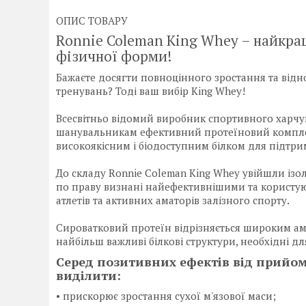
ОПИС ТОВАРУ
Ronnie Coleman King Whey – найкра
фізичної форми!
Бажаєте досягти повноцінного зростання та відн
тренувань? Тоді ваш вибір King Whey!
Всесвітньо відомий виробник спортивного харчув
шанувальникам ефективний протеїновий компле
високоякісним і біодоступним білком для підтри
До складу Ronnie Coleman King Whey увійшли ізол
по праву визнані найефективнішими та користу
атлетів та активних аматорів залізного спорту.
Сироватковий протеїн відрізняється широким ам
найбільш важливі білкові структури, необхідні дл
Серед позитивних ефектів від прийом
виділити:
• прискорює зростання сухої м'язової маси;