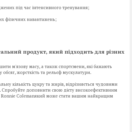
джених під час інтенсивного тренування;
них фізичних навантажень;
сальний продукт, який підходить для різних
шити м'язову масу, а також спортсмени, які бажають
у обсяг, жорсткість та рельєф мускулатури.
ьну кількість цукру та жирів, відрізняється чудовими
. Спробуйте доповнити свою дієту високоефективним
ї Ronnie Colemanякий може стати вашим найкращим