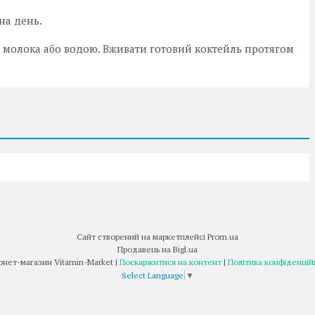
на день.
го молока або водою. Вживати готовий коктейль протягом
Сайт створений на маркетплейсі
Prom.ua
Продавець на Bigl.ua
Інтернет-магазин Vitamin-Market |
Поскаржитися на контент
|
Політика конфіденцій
Select Language
▼