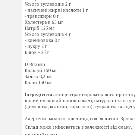
Усього вуглеводів 2 г
- насичені жирні кислоти 1 г
- трансжири 0 г
Холестерин 65 мг
Натрій 125 мг
Усього вуглеводів 4 г
- клейковика 0 г
- цукру 2 г
Білок – 25 г
D Вітамін
Кальцій 150 мг
Залізо 0,3 мг
Калій 130 мг
Інгредієнти:
концентрат сироваткового протеїну,
інший смаковий наповнювач), натуралні та штучн
(целюлоза, ксантан, карагінан), сукралоза та аце
Алергени: молоко, пшениця, соя, лецитин. Зробле
Склад може змінюватись в залежності від смаку.