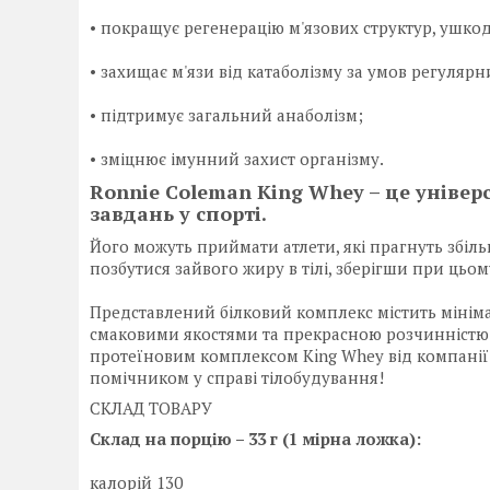
• покращує регенерацію м'язових структур, ушко
• захищає м'язи від катаболізму за умов регуляр
• підтримує загальний анаболізм;
• зміцнює імунний захист організму.
Ronnie Coleman King Whey – це універ
завдань у спорті.
Його можуть приймати атлети, які прагнуть збіль
позбутися зайвого жиру в тілі, зберігши при цьом
Представлений білковий комплекс містить мінімал
смаковими якостями та прекрасною розчинністю
протеїновим комплексом King Whey від компані
помічником у справі тілобудування!
СКЛАД ТОВАРУ
Склад на порцію – 33 г (1 мірна ложка):
калорій 130