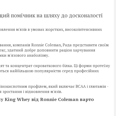
щий помічник на шляху до досконалості
овлення м'язів в умовах жорстких, високоінтенсивних
ання, компанія Ronnie Coleman, Рада представити своїм
кс, здатний добре доповнити раціон харчування
мки м'язового анаболізму.
ят та концентрат сироваткового білка. Ці форми протеїну
ються найбільшою популярністю серед професійних
інокислотним профілем, який включає ВСАА і глютамін -
я зростання і відновлення м'язів.
у King Whey від Ronnie Coleman варто