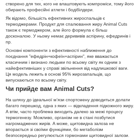
створено для тих, кого не влаштовують компроміси, тому його
обирають професійні атлети і бодібілдери.
Як відомо, більшість ефективних жироспальців є
термоджерами. Продукт для спалювання жиру Animal Cuts
також є термоджером, але його формула є більш
досконалою. У ньому немає дерививів аспірину, ефедринів і
пр.
Основні компоненти з ефективності наближення до
поєднання "ефедрін+кофеїн+аспірин", яке вважається
класичним і визнано людьми по всьому світу як одним з
найефективніших у справі звільнення від надлишкової ваги.
Ця модель лежить в основі 95% жирозапальців, що
випускаються по всьому світу.
Чи прийде вам Animal Cuts?
На шляху до ідеальної м’язи спортсмену доводиться долати
багато перешкод, одна з яких — відкладення підкожного жиру.
А втім, часто проблема виходить далеко за межі процесу
термогенезу. Можливо, організм не в стані позбутися
нагромаджених жирів. А може, щитовидна залоза не
впорається зі своїми функціями, бо метаболізм
безпосередньо регулюється гормонами щитовидної залози.