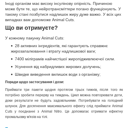
Іноді організм має високу інсулінову опірність. Причиною
може бути те, що нейротрансміттери погано функціонують. У
такому стані позбутися надлишок жиру дуже важко. У всіх цих
випадках вам допоможе Animal Cuts.
Що ви отримуєте?
У кожному пакунку Animal Cuts:
28 активних інгредієнтів, які гарантують справжнє
жирозапалювання і втрату надлишкової ваги;
7400 міліграмів найчистішої жиропідживлюючої сили.
Усунення від набридливих жирових долучень;
Швидке виведення вилишок води з організму;
Поради щодо застосування і дози:
Приймати три пакети щодня протягом трьох тижнів, після того як
потрібно зробити перерву на тиждень. Цикл можна повторювати доти,
доки результати не будуть задовільними. Потребувати на голодний
шлунок. Для досягнення максимального ефекту слід приймати Animal
Cuts у поєднанні з Animal Nitro. Це допомагає отримати ефектну
промальовку м'язів на тілі.