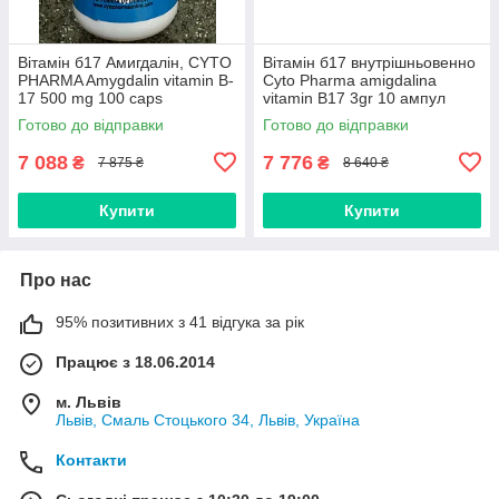
Вітамін б17 Амигдалін, CYTO
Вітамін б17 внутрішньовенно
PHARMA Amygdalin vitamin B-
Cyto Pharma amigdalina
17 500 mg 100 caps
vitamin B17 3gr 10 ампул
Готово до відправки
Готово до відправки
7 088
7 776
₴
₴
7 875 ₴
8 640 ₴
Купити
Купити
Про нас
95% позитивних з 41 відгука за рік
Працює з 18.06.2014
м. Львів
Львів, Смаль Стоцького 34, Львів, Україна
Контакти