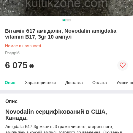
Вітамін б17 амігдалін, Novodalin amigdalia
vitamin B17, 3gr 10 ампул
Немає в наявності
Роздріб
6 075
₴
Опис
Характеристики
Доставка
Оплата
Умови п
Опис
Novodalin серцифікований в США,
Канада.
Amigdalia B17 3g містить 3 грами чистого, стерильного,
амігдиліну в кожній ампулі, готового до введення. Лікування