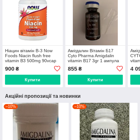
Ніацин вітамін B-3 Now
Амігдалин Вітамін Б17
Аміг
Foods Niacin flush free
Cyto Pharma Amigdalin
CYT
vitamin B3 500mg 90vcap
vitamin B17 3gr 1 ампула
vita
900
855
4 0
₴
₴
Купити
Купити
Акційні пропозиції та новинки
–10%
–10%