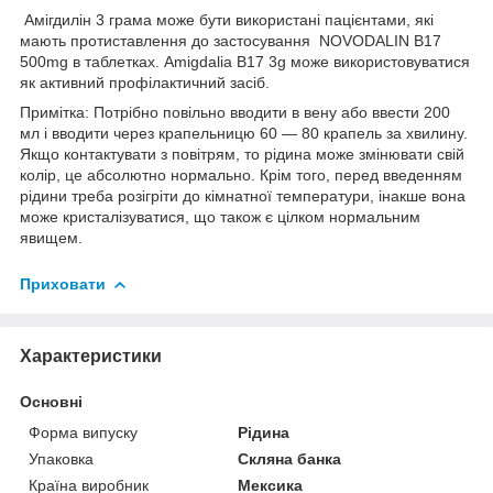
Амігдилін 3 грама може бути використані пацієнтами, які
мають протиставлення до застосування NOVODALIN B17
500mg в таблетках. Amigdalia B17 3g може використовуватися
як активний профілактичний засіб.
Примітка: Потрібно повільно вводити в вену або ввести 200
мл і вводити через крапельницю 60 — 80 крапель за хвилину.
Якщо контактувати з повітрям, то рідина може змінювати свій
колір, це абсолютно нормально. Крім того, перед введенням
рідини треба розігріти до кімнатної температури, інакше вона
може кристалізуватися, що також є цілком нормальним
явищем.
Приховати
Характеристики
Основні
Форма випуску
Рідина
Упаковка
Скляна банка
Країна виробник
Мексика