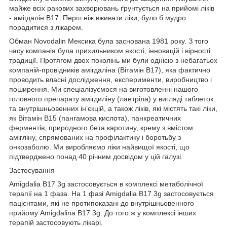
майже всіх ракових захворювань ґрунтується на прийомі ліків
- амігдалін В17. Перш ніж вживати ліки, було б мудро
порадитися з лікарем.
Обман Novodalin Мексика була заснована 1981 року. З того
часу компанія була прихильником якості, інновацій і вірності
традиції. Протягом двох поколінь ми були однією з небагатьох
компаній-провідників амігдаліна (Вітамін В17), яка фактично
проводить власні дослідження, експерименти, виробництво і
поширення. Ми спеціалізуємося на виготовленні нашого
головного препарату амігдиліну (лаетріла) у вигляді таблеток
та внутрішньовенних ін’єкцій, а також ліків, які містять такі ліки,
як Вітамін В15 (пангамова кислота), панкреатичних
ферментів, природного бета каротину, крему з вмістом
амігліну, спрямованих на профілактику і боротьбу з
онкозаболю. Ми виробляємо ліки найвищої якості, що
підтверджено понад 40 річним досвідом у цій галузі.
Застосування
Amigdalia B17 3g застосовується в комплексі метаболічної
терапії на 1 фаза. На 1 фазі Amigdalia B17 3g застосовується
пацієнтами, які не протипоказані до внутрішньовенного
прийому Amigdalina B17 3g. До того ж у комплексі інших
терапій застосовують лікарі.