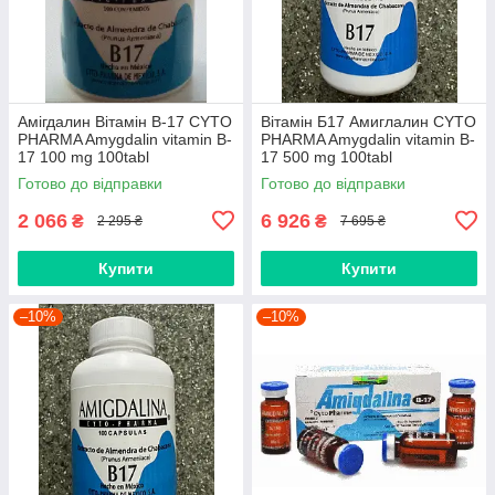
Амігдалин Вітамін В-17 CYTO
Вітамін Б17 Амиглалин CYTO
PHARMA Amygdalin vitamin B-
PHARMA Amygdalin vitamin B-
17 100 mg 100tabl
17 500 mg 100tabl
Готово до відправки
Готово до відправки
2 066
6 926
₴
₴
2 295 ₴
7 695 ₴
Купити
Купити
–10%
–10%