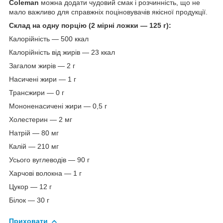
Coleman
можна додати чудовий смак і розчинність, що не
мало важливо для справжніх поціновувачів якісної продукції.
Склад на одну порцію (2 мірні ложки — 125 г):
Калорійність — 500 ккал
Калорійність від жирів — 23 ккал
Загалом жирів — 2 г
Насичені жири — 1 г
Трансжири — 0 г
Мононенасичені жири — 0,5 г
Холестерин — 2 мг
Натрій — 80 мг
Калій — 210 мг
Усього вуглеводів — 90 г
Харчові волокна — 1 г
Цукор — 12 г
Білок — 30 г
Приховати