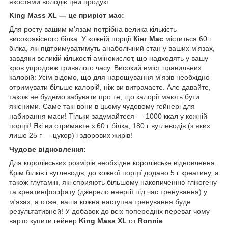
якостями володіє цей продукт.
King Mass XL — це приріст мас:
Для росту вашим м'язам потрібна велика кількість
високоякісного білка. У кожній порції
Кінг Мас
міститься 60 г
білка, які підтримуватимуть анаболічний стан у ваших м'язах,
завдяки великій кількості амінокислот, що надходять у вашу
кров упродовж тривалого часу. Високий вміст правильних
калорій: Усім відомо, що для нарощування м'язів необхідно
отримувати більше калорій, ніж ви витрачаєте. Але давайте,
також не будемо забувати про те, що калорії мають бути
якісними. Саме такі вони в цьому чудовому гейнері для
набирання маси! Тільки задумайтеся — 1000 ккал у кожній
порції! Які ви отримаєте з 60 г білка, 180 г вуглеводів (з яких
лише 25 г — цукор) і здорових жирів!
Чудове відновлення:
Для королівських розмірів необхідне королівське відновлення.
Крім білків і вуглеводів, до кожної порції додано 5 г креатину, а
також глутамін, які сприяють більшому накопиченню глікогену
та креатинфосфату (джерело енергії під час тренування) у
м'язах, а отже, ваша кожна наступна тренування буде
результативней! У добавок до всіх попередніх переваг чому
варто купити гейнер
King Mass XL
от
Ronnie