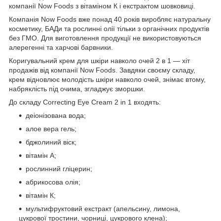
компанії Now Foods з вітаміном К і екстрактом шовковиці.
Компанія Now Foods вже понад 40 років виробляє натуральну
косметику, БАДи та рослинні олії тільки з органічних продуктів
без ГМО. Для виготовлення продукції не використовуються
алерегенні та харчові барвники.
Коригувальний крем для шкіри навколо очей 2 в 1 — хіт
продажів від компанії Now Foods. Завдяки своєму складу,
крем відновлює молодість шкіри навколо очей, знімає втому,
набряклість під очима, згладжує зморшки.
До складу Correcting Eye Cream 2 in 1 входять:
деіонізована вода;
алое вера гель;
бджолиний віск;
вітамін А;
рослинний гліцерин;
абрикосова олія;
вітамін К;
мультифруктовий екстракт (апельсину, лимона,
цукрової тростини, чорниці, цукрового клена);