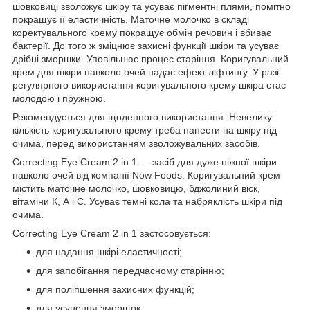
шовковиці зволожує шкіру та усуває пігментні плями, помітно
покращує її еластичність. Маточне молочко в складі
коректувального крему покращує обмін речовин і вбиває
бактерії. До того ж зміцнює захисні функції шкіри та усуває
дрібні зморшки. Уповільнює процес старіння. Коригувальний
крем для шкіри навколо очей надає ефект ліфтингу. У разі
регулярного використання коригувального крему шкіра стає
молодою і пружною.
Рекомендується для щоденного використання. Невелику
кількість коригувального крему треба нанести на шкіру під
очима, перед використанням зволожувальних засобів.
Correcting Eye Cream 2 in 1 — засіб для дуже ніжної шкіри
навколо очей від компанії Now Foods. Коригувальний крем
містить маточне молочко, шовковицю, бджолиний віск,
вітаміни К, А і С. Усуває темні кола та набряклість шкіри під
очима.
Correcting Eye Cream 2 in 1 застосовується:
для надання шкірі еластичності;
для запобігання передчасному старінню;
для поліпшення захисних функцій;
для усунення зморщок;