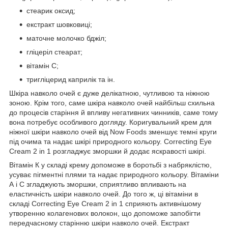
стеарик оксид;
екстракт шовковиці;
маточне молочко бджіл;
гліцеріл стеарат;
вітамін С;
тригліцерид каприлік та ін.
Шкіра навколо очей є дуже делікатною, чутливою та ніжною
зоною. Крім того, саме шкіра навколо очей найбільш схильна
до процесів старіння й впливу негативних чинників, саме тому
вона потребує особливого догляду. Коригувальний крем для
ніжної шкіри навколо очей від Now Foods зменшує темні круги
під очима та надає шкірі природного кольору. Correcting Eye
Cream 2 in 1 розгладжує зморшки й додає яскравості шкірі.
Вітамін К у складі крему допоможе в боротьбі з набряклістю,
усуває пігментні плями та надає природного кольору. Вітаміни
А і C згладжують зморшки, сприятливо впливають на
еластичність шкіри навколо очей. До того ж, ці вітаміни в
складі Correcting Eye Cream 2 in 1 сприяють активнішому
утворенню колагенових волокон, що допоможе запобігти
передчасному старінню шкіри навколо очей. Екстракт