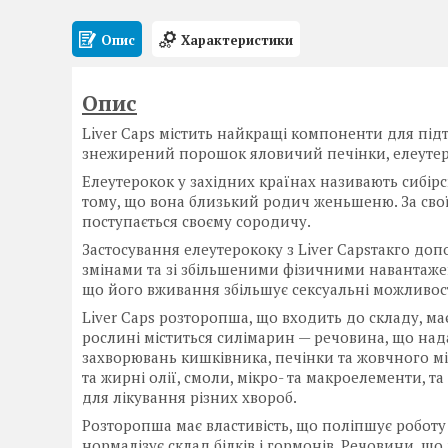
Опис
Характеристики
Опис
Liver Caps містить найкращі компоненти для під
знежирений порошок яловичий печінки, елеутер
Елеутерокок у західних країнах називають сибір
тому, що вона близький родич женьшеню. За сво
поступається своєму сородичу.
Застосування елеутерококу з Liver Capsтакго до
змінами та зі збільшеними фізичними навантаженн
що його вживання збільшує сексуальні можливост
Liver Caps розторопша, що входить до складу, має 
рослині міститься силімарин — речовина, що над
захворювань кишківника, печінки та жовчного міх
та жирні олії, смоли, мікро- та макроелементи, 
для лікування різних хвороб.
Розторопша має властивість, що поліпшує роботу
нормалізує склад білків і гормонів. Речовини, що