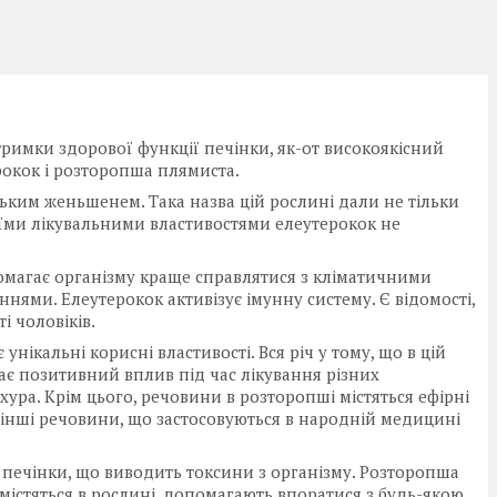
тримки здорової функції печінки, як-от високоякісний
окок і розторопша плямиста.
ським женьшенем. Така назва цій рослині дали не тільки
їми лікувальними властивостями елеутерокок не
помагає організму краще справлятися з кліматичними
ями. Елеутерокок активізує імунну систему. Є відомості,
і чоловіків.
унікальні корисні властивості. Вся річ у тому, що в цій
ає позитивний вплив під час лікування різних
ура. Крім цього, речовини в розторопші містяться ефірні
та інші речовини, що застосовуються в народній медицині
 печінки, що виводить токсини з організму. Розторопша
 містяться в рослині, допомагають впоратися з будь-якою