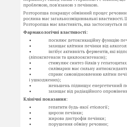
проблемою, пов'язаною з печінкою.
Розторопша покращує обмінний процес речовин в 
рослина має загальнозміцнювальні властивості. Ц
Розторопша має властивість, яка застосовується п
Фармакологічні властивості:
посилює детоксикаційну функцію печ
захищає клітини печінки від алкогол
інгібує активність ферментів, які відпов
(ліпоксигенази та циклооксигенази);
стимулює синтез білків у гепатоцитах
силімарин має сильну антиоксидантн
сприяє самовідновленню клітин печінки 
і ушкоджених);
женьшень підвищує енергетичний потенці
захищає від радіаційного опроміненн
Клінічні показання:
гепатити будь-якої етіології;
цирози печінки;
жирова дистрофія печінки;
порушення обміну речовин;