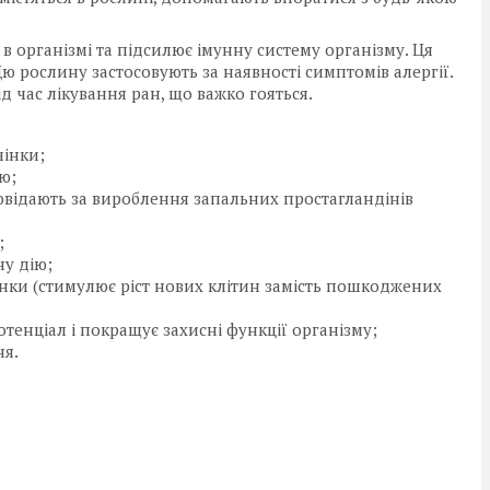
організмі та підсилює імунну систему організму. Ця
ю рослину застосовують за наявності симптомів алергії.
ід час лікування ран, що важко гояться.
інки;
ю;
ідають за вироблення запальних простагландінів
;
у дію;
(стимулює ріст нових клітин замість пошкоджених
ал і покращує захисні функції організму;
я.