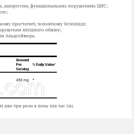
сах, дипрессии, функціональних порушеннях ЦНС;
озе;
ному простатиті, чоловічому безплідді;
порушення ліпідного обміну;
оби Альцгеймера.
 два-три рази в день під час їжі.