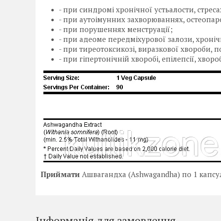
- при синдромі хронічної устьалости, стре
- при аутоімунних захворюваннях, остеопар
- при порушеннях менструації;
- при адеоме передміхурової залози, хроніч
- при тиреотоксикозі, виразкової хвороби, 
- при гіпертонічній хворобі, епілепсії, хвор
Приймати
Ашвагандха (Ashwagandha) по 1 капсулі
Інформація для замовлення