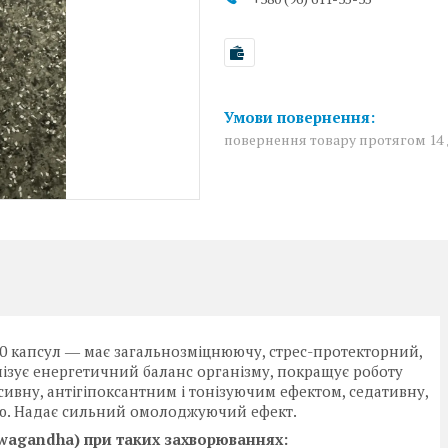
повернення товару протягом 14
80 капсул ― має загальнозміцнюючу, стрес-протекторний,
зує енергетичний баланс організму, покращує роботу
ивну, антігіпоксантним і тонізуючим ефектом, седативну,
єю. Надає сильний омолоджуючий ефект.
wagandha) при таких захворюваннях: