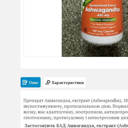
Опис
Характеристики
Препарат Ашвагандха, екстракт (Ashwagandha), 1
імуностимулюючу, протизапальною дією. Нормалі
мозку, має адаптогенну, ноотропною, антидепрес
гіпотензивну, протисудомну і антистресовим ді
Застосовують БАД Ашвагандха, екстракт (Ash