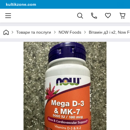
kultikzone.com
Товари та послуги
NOW Foods
Вітамін д3 і к2, Now