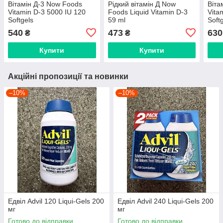
Вітамін Д-3 Now Foods
Рідкий вітамін Д Now
Віта
Vitamin D-3 5000 IU 120
Foods Liquid Vitamin D-3
Vita
Softgels
59 ml
Soft
540
473
630
₴
₴
Купити
Купити
Акційні пропозиції та новинки
–10%
–10%
Едвіл Advil 120 Liqui-Gels 200
Едвіл Advil 240 Liqui-Gels 200
мг
мг
Готово до відправки
Готово до відправки