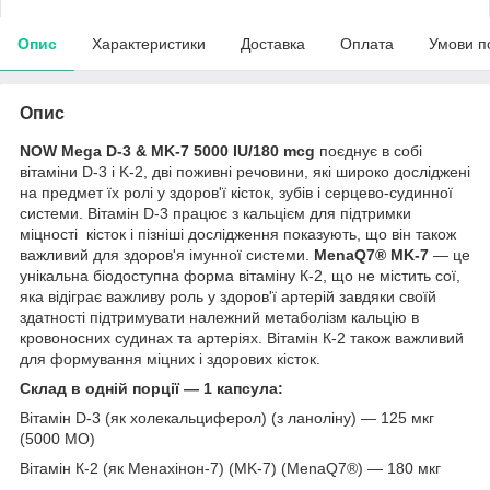
Опис
Характеристики
Доставка
Оплата
Умови п
Опис
NOW Mega D-3 & MK-7 5000 IU/180 mcg
поєднує в собі
вітаміни D-3 і K-2, дві поживні речовини, які широко досліджені
на предмет їх ролі у здоров'ї кісток, зубів і серцево-судинної
системи. Вітамін D-3 працює з кальцієм для підтримки
міцності кісток і пізніші дослідження показують, що він також
важливий для здоров'я імунної системи.
MenaQ7® MK-7
— це
унікальна біодоступна форма вітаміну К-2, що не містить сої,
яка відіграє важливу роль у здоров'ї артерій завдяки своїй
здатності підтримувати належний метаболізм кальцію в
кровоносних судинах та артеріях. Вітамін К-2 також важливий
для формування міцних і здорових кісток.
Склад в одній порції — 1 капсула:
Вітамін D-3 (як холекальциферол) (з ланоліну) — 125 мкг
(5000 МО)
Вітамін К-2 (як Менахінон-7) (MK-7) (MenaQ7®) — 180 мкг