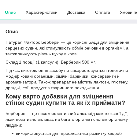
Опис
Характеристики
Доставка
Оплата
Умови п
Опис
Натурал Факторс Берберін — це корисні БАДи для зміцнення
серцевих судин, які стимулюють обмін речовин в організмі, а
також знижують рівень цукру в крові.
Склад 1 порції (1 капсули): Берберин 500 мг.
Під час виготовлення засобу не використовуються генетично
модифіковані організми, хімічні барвники, консерванти й
ароматизатори. Також препарат не містить лактози, глютену,
дріжджі, сої, продуктів тваринного походження.
Кому варто добавки для зміцнення
стінок судин купити та як їх приймати?
Берберин — це високоефективний алкалоїд комплексної дії,
який позитивно впливає на багато органів і систем організму
людини:
використовується для профілактики розвитку хвороб