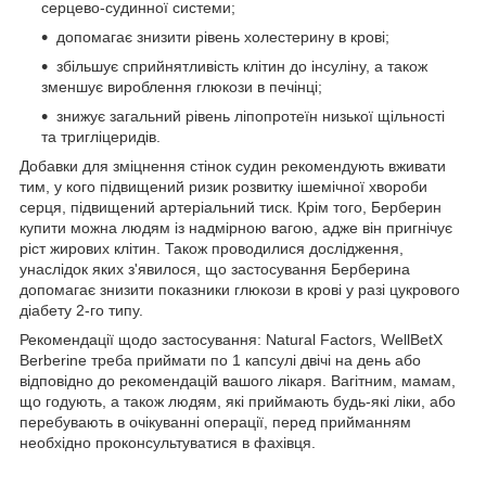
серцево-судинної системи;
допомагає знизити рівень холестерину в крові;
збільшує сприйнятливість клітин до інсуліну, а також
зменшує вироблення глюкози в печінці;
знижує загальний рівень ліпопротеїн низької щільності
та тригліцеридів.
Добавки для зміцнення стінок судин рекомендують вживати
тим, у кого підвищений ризик розвитку ішемічної хвороби
серця, підвищений артеріальний тиск. Крім того, Берберин
купити можна людям із надмірною вагою, адже він пригнічує
ріст жирових клітин. Також проводилися дослідження,
унаслідок яких з'явилося, що застосування Берберина
допомагає знизити показники глюкози в крові у разі цукрового
діабету 2-го типу.
Рекомендації щодо застосування: Natural Factors, WellBetX
Berberine треба приймати по 1 капсулі двічі на день або
відповідно до рекомендацій вашого лікаря. Вагітним, мамам,
що годують, а також людям, які приймають будь-які ліки, або
перебувають в очікуванні операції, перед прийманням
необхідно проконсультуватися в фахівця.