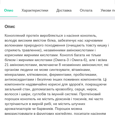
Опис
Характеристики
Доставка
Оплата
Умови п
Опис
Конопляний протеїн виробляється з насіння конопель,
володіє високим вмістом білка, забезпечує нас харчовими
волокнами природного походження (очищають товсту кишку і
сприяють травленню), незамінними амінокислотами і
корисними жирними кислотами. Коноплі багата не тільки
білком і жирними кислотами (Омега-3 і Омега-6), але і всіма
21 амінокислотами, включаючи 8 незамінних амінокислот, які
організм людини не може синтезувати, вітамінами,
мінералами, клітковиною, ферментами, пробіотиками,
антиоксидантами і безліччю інших поживних компонентів. Ці
компоненти надзвичайно корисні для здоров'я, покращуючи
загальний стан, допомагають кровообігу, серця, нирок,
волосся і шкіри, суглобів та імунній системі. Протеїновий
порошок конопель не містить діоксинів і токсинів, які часто
зустрічаються в жирній рибі, не містить штучних
ароматизаторів чи барвників. Порошок можна
використовувати в фруктових коктейлях, посипати насінням