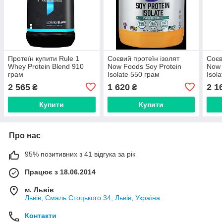
Протеїн купити Rule 1
Соєвий протеїн ізолят
Соєв
Whey Protein Blend 910
Now Foods Soy Protein
Now 
грам
Isolate 550 грам
Isol
2 565
1 620
2 1
₴
₴
Купити
Купити
Про нас
95% позитивних з 41 відгука за рік
Працює з 18.06.2014
м. Львів
Львів, Смаль Стоцького 34, Львів, Україна
Контакти