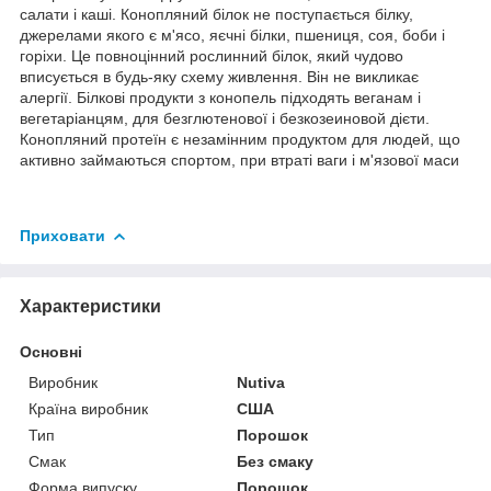
салати і каші. Конопляний білок не поступається білку,
джерелами якого є м'ясо, яєчні білки, пшениця, соя, боби і
горіхи. Це повноцінний рослинний білок, який чудово
вписується в будь-яку схему живлення. Він не викликає
алергії. Білкові продукти з конопель підходять веганам і
вегетаріанцям, для безглютенової і безкозеиновой дієти.
Конопляний протеїн є незамінним продуктом для людей, що
активно займаються спортом, при втраті ваги і м'язової маси
Приховати
Характеристики
Основні
Виробник
Nutiva
Країна виробник
США
Тип
Порошок
Смак
Без смаку
Форма випуску
Порошок