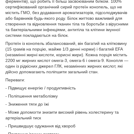
ферментів), що робить її більш засвоюваним білком. 100%
сертифікований органічний сирий протеїн конопель, що не
містить ГМО, без додавання ароматизаторів, підсолоджувачів
або барвників будь-якого роду. Білок життєво важливий для
створення та відновлення тканин тіла та боротьби з вірусними
та бактеріальними інфекціями, антитіла та клітини імунної
системи покладаються на білок.
Протеїн із конопель збалансований, він багатий на клітковину
(15 грамів на порцію, майже 1/3 денні норми) і багатий EFA
(незамінні жирні кислоти, корисні жири). Кожна порція містить
2200 мг жирних кислот омега-3, омега-6 і омега-9. Конопля —
один із рідкісних джерел ГЛК, незамінних жирних кислот, які
дійсно допомагають поліпшити загальний стан.
Переваги:
- Підвищує енергію / продуктивність
- Поліпшення метаболізму
- Зниження тяги до їжі
- Може допомогти знизити високий рівень холестерину та
артеріальний тиск
- Пришвидшує одужання від хвороб
- Покращує імунну систему