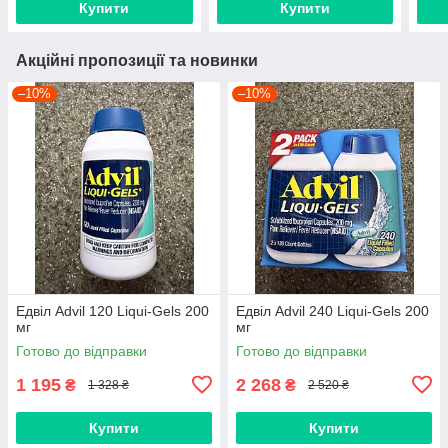
Купити
Купити
Акційні пропозиції та новинки
–10%
–10%
Едвіл Advil 120 Liqui-Gels 200
Едвіл Advil 240 Liqui-Gels 200
мг
мг
Готово до відправки
Готово до відправки
1 195
2 268
₴
₴
1 328 ₴
2 520 ₴
Купити
Купити