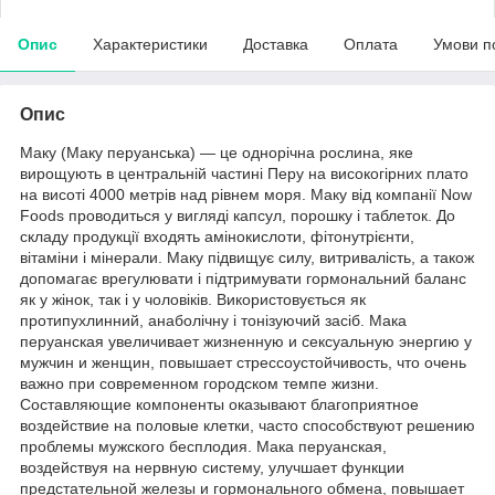
Опис
Характеристики
Доставка
Оплата
Умови п
Опис
Маку (Маку перуанська) ― це однорічна рослина, яке
вирощують в центральній частині Перу на високогірних плато
на висоті 4000 метрів над рівнем моря. Маку від компанії Now
Foods проводиться у вигляді капсул, порошку і таблеток. До
складу продукції входять амінокислоти, фітонутрієнти,
вітаміни і мінерали. Маку підвищує силу, витривалість, а також
допомагає врегулювати і підтримувати гормональний баланс
як у жінок, так і у чоловіків. Використовується як
протипухлинний, анаболічну і тонізуючий засіб. Мака
перуанская увеличивает жизненную и сексуальную энергию у
мужчин и женщин, повышает стрессоустойчивость, что очень
важно при современном городском темпе жизни.
Составляющие компоненты оказывают благоприятное
воздействие на половые клетки, часто способствуют решению
проблемы мужского бесплодия. Мака перуанская,
воздействуя на нервную систему, улучшает функции
предстательной железы и гормонального обмена, повышает