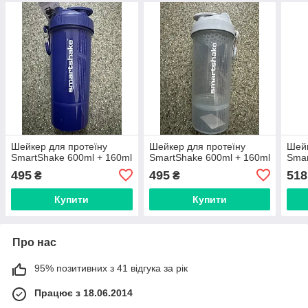
Шейкер для протеїну
Шейкер для протеїну
Шейк
SmartShake 600ml + 160ml
SmartShake 600ml + 160ml
Smar
495
495
518
₴
₴
Купити
Купити
Про нас
95% позитивних з 41 відгука за рік
Працює з 18.06.2014