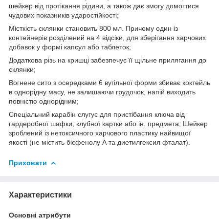
шейкер від протікання рідини, а також дає змогу домогтися
чудових показників ударостійкості;
Місткість склянки становить 800 мл. Причому один із
контейнерів розділений на 4 відсіки, для зберігання харчових
добавок у формі капсул або таблеток;
Додаткова різь на кришці забезпечує її щільне прилягання до
склянки;
Вогнене сито з осередками 6 вугільної форми збиває коктейль
в однорідну масу, не залишаючи грудочок, напій виходить
повністю однорідним;
Спеціальний карабін слугує для пристібання ключа від
гардеробної шафки, клубної картки або ін. предмета; Шейкер
зроблений із нетоксичного харчового пластику найвищої
якості (не містить бісфенолу А та диетилгексил фталат).
Приховати
Характеристики
Основні атрибути