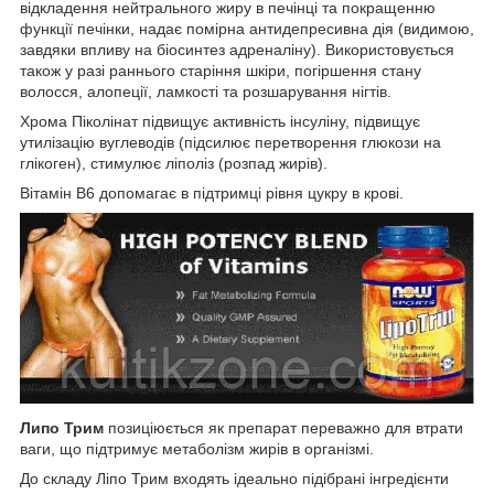
відкладення нейтрального жиру в печінці та покращенню
функції печінки, надає помірна антидепресивна дія (видимою,
завдяки впливу на біосинтез адреналіну). Використовується
також у разі раннього старіння шкіри, погіршення стану
волосся, алопеції, ламкості та розшарування нігтів.
Хрома Піколінат підвищує активність інсуліну, підвищує
утилізацію вуглеводів (підсилює перетворення глюкози на
глікоген), стимулює ліполіз (розпад жирів).
Вітамін В6 допомагає в підтримці рівня цукру в крові.
Липо Трим
позиціюється як препарат переважно для втрати
ваги, що підтримує метаболізм жирів в організмі.
До складу Ліпо Трим входять ідеально підібрані інгредієнти