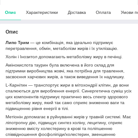
Опис
Характеристики
Доставка
Оплата
Умови п
Опис
Липо Трим
— це комбінація, яка ідеально підтримує
перетравлення, обмін, метаболізм жирів і їх утилізацію.
Холін і Інозитол допомагають метаболізму жиру в печінці.
Амінокислота таурин була включена в його склад для
підтримки виробництва жовчі, яка потрібна для травлення,
засвоєння харчових жирів, а також виведення їх надлишку.
L-Карнітин — транспортує жири в мітохондрії клітин, де вони
спалюються для вироблення енергії. Синергетична суміш усіх
цих компонентів підтримує практично весь спектр здорового
метаболізму жиру, який так само сприяє зниженню ваги та
підвищенню рівня енергії в тілі.
Метіонін допомагає в руйнуванні жирів у травній системі. Має
ліпотропну дію, підвищує синтез холіну, лецитину, сприяє
зниженню вмісту холестерину в крові та поліпшенню
співвідношення фосфоліпіди/холестерин, зменшенню