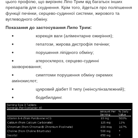
цього профілю, що вирізняє Ліпо Трим від багатьох інших
препаратів для схуднення. Крім того, йдеться про поліпшення
функції печінки, серцево-судинної системи, жирового та
вуглеводного обміну.
Показання до застосування Липо Трим:
корекція ваги (аліментарне ожиріння);
гепатози, жирова дистрофія печінки;
порушення ліпідного обміну;
атеросклероз, серцево-судинні
захворювання;
симптоми порушення обміну окремих
амінокислот;
цукровий діабет II типу (неінсулінзалежний);
бодибилдинг.