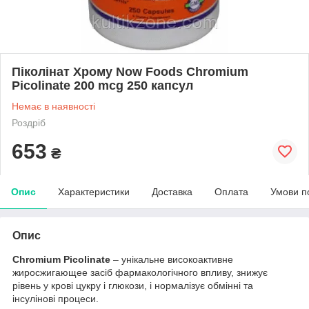
Піколінат Хрому Now Foods Chromium
Picolinate 200 mcg 250 капсул
Немає в наявності
Роздріб
653
₴
Опис
Характеристики
Доставка
Оплата
Умови п
Опис
Chromium Picolinate
– унікальне високоактивне
жиросжигающее засіб фармакологічного впливу, знижує
рівень у крові цукру і глюкози, і нормалізує обмінні та
інсулінові процеси.