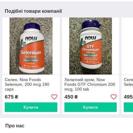
Подібні товари компанії
Селен, Now Foods
Хелатний хром, Now
Сел
Selenium, 200 mcg 180
Foods GTF Chromium 200
Sele
caps
mcg, 100 tab
675
450
495
₴
₴
Купити
Купити
Про нас