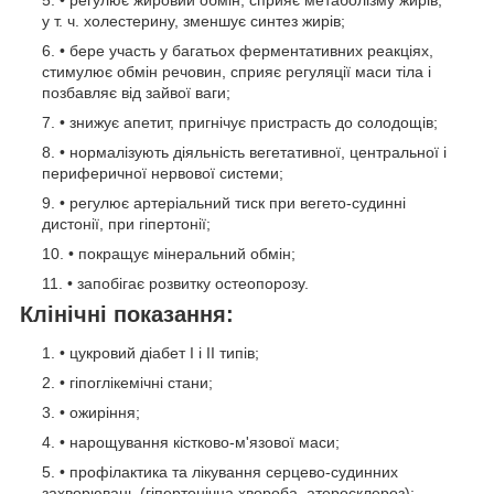
у т. ч. холестерину, зменшує синтез жирів;
• бере участь у багатьох ферментативних реакціях,
стимулює обмін речовин, сприяє регуляції маси тіла і
позбавляє від зайвої ваги;
• знижує апетит, пригнічує пристрасть до солодощів;
• нормалізують діяльність вегетативної, центральної і
периферичної нервової системи;
• регулює артеріальний тиск при вегето-судинні
дистонії, при гіпертонії;
• покращує мінеральний обмін;
• запобігає розвитку остеопорозу.
Клінічні показання:
• цукровий діабет I і II типів;
• гіпоглікемічні стани;
• ожиріння;
• нарощування кістково-м'язової маси;
• профілактика та лікування серцево-судинних
захворювань (гіпертонічна хвороба, атеросклероз);