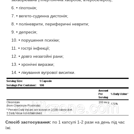
• гіпотонія;
• вегето-судинна дистонія;
• поліневрити, периферичні неврити;
• депресія;
• порушення психіки;
• гострі інфекції;
• довго незагойні рани;
• хронічні виразки;
• лікування вугрової висипки.
Спосіб застосування:
по 1 капсулі 1-2 рази на день під час
їжі.