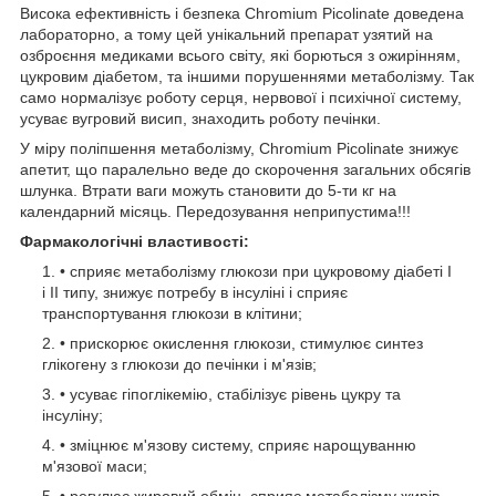
Висока ефективність і безпека Chromium Picolinate доведена
лабораторно, а тому цей унікальний препарат узятий на
озброєння медиками всього світу, які борються з ожирінням,
цукровим діабетом, та іншими порушеннями метаболізму. Так
само нормалізує роботу серця, нервової і психічної систему,
усуває вугровий висип, знаходить роботу печінки.
У міру поліпшення метаболізму, Chromium Picolinate знижує
апетит, що паралельно веде до скорочення загальних обсягів
шлунка. Втрати ваги можуть становити до 5-ти кг на
календарний місяць. Передозування неприпустима!!!
Фармакологічні властивості:
• сприяє метаболізму глюкози при цукровому діабеті I
і II типу, знижує потребу в інсуліні і сприяє
транспортування глюкози в клітини;
• прискорює окислення глюкози, стимулює синтез
глікогену з глюкози до печінки і м'язів;
• усуває гіпоглікемію, стабілізує рівень цукру та
інсуліну;
• зміцнює м'язову систему, сприяє нарощуванню
м'язової маси;
• регулює жировий обмін, сприяє метаболізму жирів,