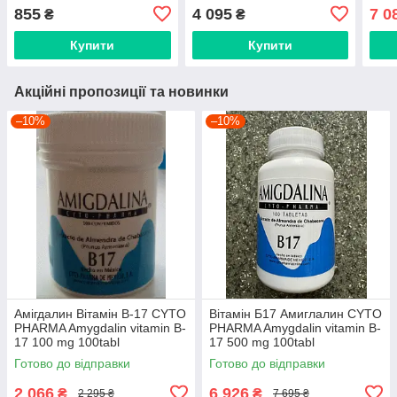
caps
855
4 095
7 0
₴
₴
Купити
Купити
Акційні пропозиції та новинки
–10%
–10%
Амігдалин Вітамін В-17 CYTO
Вітамін Б17 Амиглалин CYTO
PHARMA Amygdalin vitamin B-
PHARMA Amygdalin vitamin B-
17 100 mg 100tabl
17 500 mg 100tabl
Готово до відправки
Готово до відправки
2 066
6 926
₴
₴
2 295 ₴
7 695 ₴