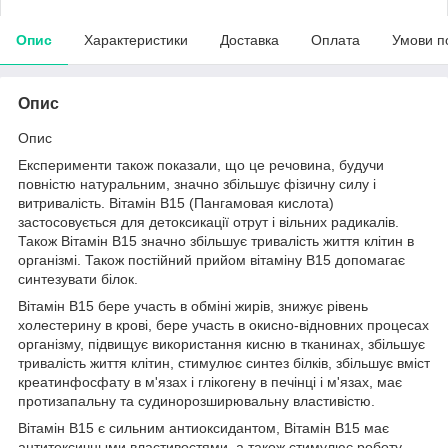
Опис
Характеристики
Доставка
Оплата
Умови п
Опис
Опис
Експерименти також показали, що це речовина, будучи
повністю натуральним, значно збільшує фізичну силу і
витривалість. Вітамін В15 (Пангамовая кислота)
застосовується для детоксикації отрут і вільних радикалів.
Також Вітамін В15 значно збільшує тривалість життя клітин в
організмі. Також постійний прийом вітаміну В15 допомагає
синтезувати білок.
Вітамін В15 бере участь в обміні жирів, знижує рівень
холестерину в крові, бере участь в окисно-відновних процесах
організму, підвищує використання кисню в тканинах, збільшує
тривалість життя клітин, стимулює синтез білків, збільшує вміст
креатинфосфату в м'язах і глікогену в печінці і м'язах, має
протизапальну та судинорозширювальну властивістю.
Вітамін В15 є сильним антиоксидантом, Вітамін В15 має
антитоксичными властивостями, а також стимулює роботу