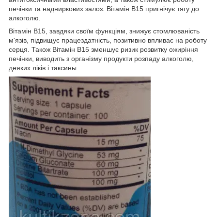
печінки та надниркових залоз. Вітамін В15 пригнічує тягу до
алкоголю.
Вітамін В15, завдяки своїм функціям, знижує стомлюваність
м'язів, підвищує працездатність, позитивно впливає на роботу
серця. Також Вітамін В15 зменшує ризик розвитку ожиріння
печінки, виводить з організму продукти розпаду алкоголю,
деяких ліків і таксины.