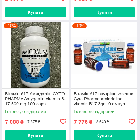
Купити
Купити
–10%
–10%
Вітамін б17 Амигдалін, CYTO
Вітамін б17 внутрішньовенно
PHARMA Amygdalin vitamin B-
Cyto Pharma amigdalina
17 500 mg 100 caps
vitamin B17 3gr 10 ампул
Готово до відправки
Готово до відправки
7 088
7 776
₴
₴
7 875 ₴
8 640 ₴
Купити
Купити