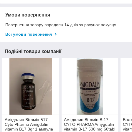
Умови повернення
Повернення товару впродовж 14 днів за рахунок покупця
Всі умови повернення
Подібні товари компанії
Амігдалин Вітамін Б17
Амігдалин Вітамін B-17
Віта
Cyto Pharma Amigdalin
CYTO PHARMA Amygdalin
CYT
vitamin B17 3gr 1 ампула
vitamin B-17 500 mg 60tabl
vita