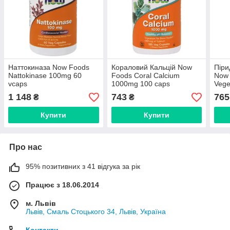
Наттокиназа Now Foods
Кораловий Кальцій Now
Піри
Nattokinase 100mg 60
Foods Coral Calcium
Now 
vcaps
1000mg 100 caps
Vege
1 148
743
765
₴
₴
Купити
Купити
Про нас
95% позитивних з 41 відгука за рік
Працює з 18.06.2014
м. Львів
Львів, Смаль Стоцького 34, Львів, Україна