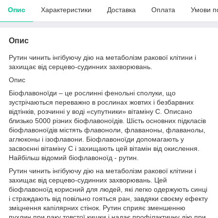
Опис
Характеристики
Доставка
Оплата
Умови п
Опис
Рутин чинить інгібуючу дію на метаболізм ракової клітини і
захищає від серцево-судинних захворювань.
Опис
Біофлавоноїди – це рослинні фенольні сполуки, що
зустрічаються переважно в рослинах жовтих і безбарвних
відтінків, розчинні у воді «супутники» вітаміну С. Описано
близько 5000 різних біофлавоноїдів. Шість основних підкласів
біофлавоноїдів містять флавоноли, флаваноны, флаванолы,
аглюконы і ізофлавони. Біофлавоноїди допомагають у
засвоєнні вітаміну С і захищають цей вітамін від окислення.
Найбільш відомий біофлавоноїд - рутин.
Рутин чинить інгібуючу дію на метаболізм ракової клітини і
захищає від серцево-судинних захворювань. Цей
біофлавоноїд корисний для людей, які легко одержують синці
і страждають від повільно гояться ран, завдяки своєму ефекту
зміцнення капілярних стінок. Рутин сприяє зменшенню
пухлин при раку товстої кишки і надає профілактичну дію при