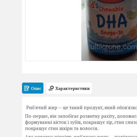
Опис
Характеристики
Риб'ячий жир — це такий продукт, який обов'язко
По-перше, він запобігає розвитку рахіту, допома
формуванні кісток і зубів, покращує зір, стан сл
покращує стан шкіри та волосся.
Але основна цінність риб'ячого жиру — поліненас