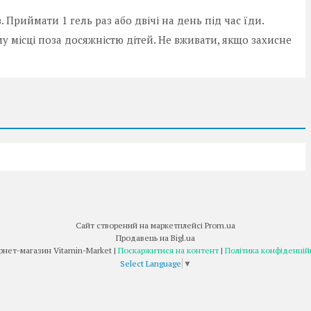
. Приймати 1 гель раз або двічі на день під час їди.
 місці поза досяжністю дітей. Не вживати, якщо захисне
Сайт створений на маркетплейсі
Prom.ua
Продавець на Bigl.ua
Інтернет-магазин Vitamin-Market |
Поскаржитися на контент
|
Політика конфіденцій
Select Language
▼