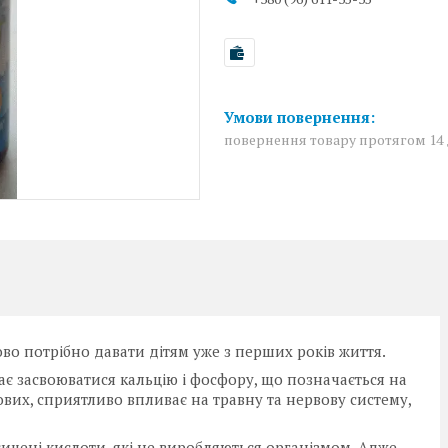
повернення товару протягом 14
во потрібно давати дітям уже з перших років життя.
гає засвоюватися кальцію і фосфору, що позначається на
изових, сприятливо впливає на травну та нервову систему,
ичені кислоти, які не виробляються організмом. Адже