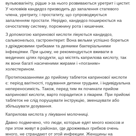
вульвовагініту, рідше з-за нього розвиваються уретрит і цистит.
У чоловіків кандидоз призводить до запалення статевого
члена, уретриту, і простатиту, що супроводжується
запаленням простати. Нерідко, кандидоз поширюється на
сечостатеву систему, порожнину рота і кишечник.
З допомогою капринової кислоти лікуються кандидоз,
сальмонельоз, гастроентерит. Вона вельми успішно бореться
з дріжджовими грибками та деякими бактеріальними
інфекціями. При цьому, не рекомендується вживати в
медичних цілях продукти, що містять каприлова кислоту, так
як вони багаті насиченими жирами і «поганим»
холестерином.
Протипоказаннями до прийому таблеток капринової кислоти
є: період вагітності, годування дитини грудьми, і індивідуальна
непереносимість. Також, перед тим як починати прийом
капринової кислоти, варто порадитися з лікарем. При прийомі
таблеток не слід порушувати інструкцію, зменшувати або
збільшувати дозування.
Каприлова кислота у лікуванні молочниці.
Давно подмечено, что люди, которые едят много кокосов и
при этом живут в районах, где дрожжевых грибков очень
много, не страндают от этой инфекции. Женщины на