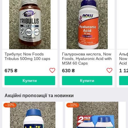
Трибулус Now Foods
Гіалуронова кислота, Now
Альф
Tribulus 500mg 100 caps
Foods, Hyaluronic Acid with
Now 
MSM 60 Caps
Acid
675
630
1 1
₴
₴
Купити
Купити
Акційні пропозиції та новинки
–10%
–10%