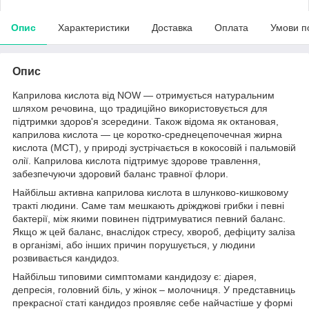
Опис
Характеристики
Доставка
Оплата
Умови п
Опис
Каприлова кислота від NOW ― отримується натуральним
шляхом речовина, що традиційно використовується для
підтримки здоров'я зсередини. Також відома як октановая,
каприлова кислота ― це коротко-среднецепочечная жирна
кислота (MCT), у природі зустрічається в кокосовій і пальмовій
олії. Каприлова кислота підтримує здорове травлення,
забезпечуючи здоровий баланс травної флори.
Найбільш активна каприлова кислота в шлунково-кишковому
тракті людини. Саме там мешкають дріжджові грибки і певні
бактерії, між якими повинен підтримуватися певний баланс.
Якщо ж цей баланс, внаслідок стресу, хвороб, дефіциту заліза
в організмі, або інших причин порушується, у людини
розвивається кандидоз.
Найбільш типовими симптомами кандидозу є: діарея,
депресія, головний біль, у жінок – молочниця. У представниць
прекрасної статі кандидоз проявляє себе найчастіше у формі