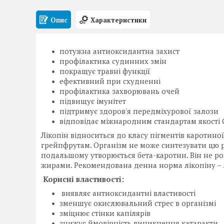
Опис
Характеристики
потужна антиоксидантна захист
профілактика судинних змін
покращує травні функції
ефективний при схудненні
профілактика захворювань очей
підвищує імунітет
підтримує здоров'я передміхурової залози
відповідає міжнародним стандартам якості
Лікопін відноситься до класу пігментів каротиної
грейпфрутам. Організм не може синтезувати цю р
подальшому утворюється бета-каротин. Він не роз
жирами. Рекомендована денна норма лікопіну – 5
Корисні властивості:
виявляє антиоксидантні властивості
зменшує окислювальний стрес в організмі
зміцнює стінки капілярів
знижує ймовірність виникнення катаракти