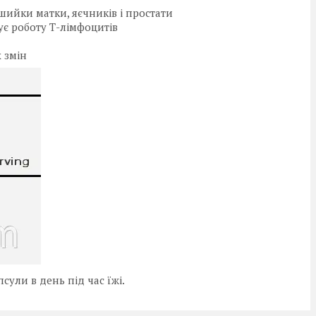
шийки матки, яєчників і простати
ує роботу Т-лімфоцитів
х змін
сули в день під час їжі.