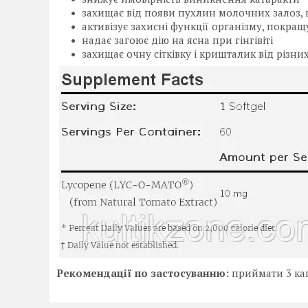
захищає від появи пухлин молочних залоз, 
активізує захисні функції організму, покращ
надає загоює дію на ясна при гінгівіті
захищає очну сітківку і кришталик від різни
Рекомендації по застосуванню:
приймати 3 кап