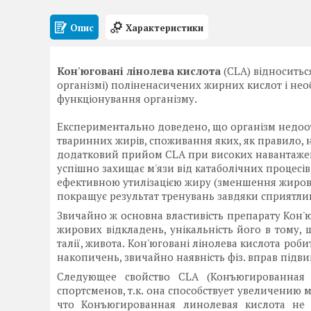
Опис
Характеристики
Кон'юговані лінолева кислота
(CLA) відноситьс
організмі) поліненасичених жирних кислот і не
функціонування організму.
Експериментально доведено, що організм недоотр
тваринних жирів, споживання яких, як правило, 
додатковий прийом CLA при високих навантажен
успішно захищає м'язи від катаболічних процесі
ефективною утилізацією жиру (зменшення жирових
покращує результат тренувань завдяки сприятли
Звичайно ж основна властивість препарату Кон'ю
жирових відкладень, унікальність його в тому,
талії, живота. Кон'юговані лінолева кислота роб
накопичень, звичайно наявність фіз. вправ підвищ
Следующее свойство CLA (Конъюгированная 
спортсменов, т.к. она способствует увеличению
что Конъюгированная линолевая кислота не 