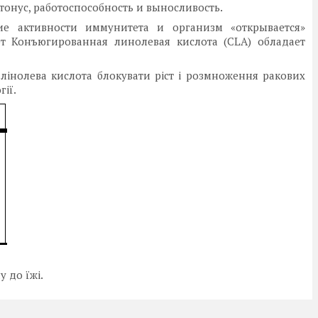
онус, работоспособность и выносливость.
 активности иммунитета и организм «открывается»
т Конъюгированная линолевая кислота (CLA) обладает
 лінолева кислота блокувати ріст і розмноження ракових
гії.
 до їжі.