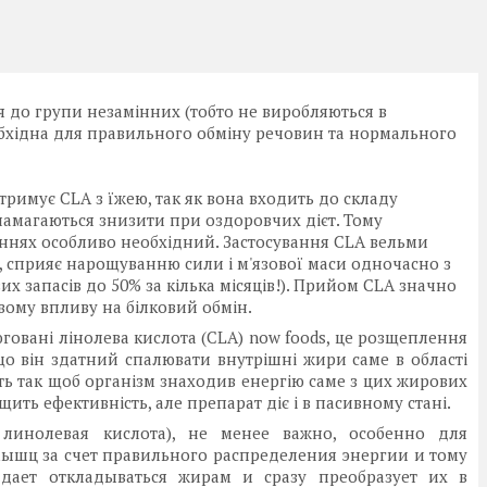
я до групи незамінних (тобто не виробляються в
обхідна для правильного обміну речовин та нормального
имує CLA з їжею, так як вона входить до складу
намагаються знизити при оздоровчих дієт. Тому
нях особливо необхідний. Застосування CLA вельми
в, сприяє нарощуванню сили і м'язової маси одночасно з
 запасів до 50% за кілька місяців!). Прийом CLA значно
вому впливу на білковий обмін.
говані лінолева кислота (CLA) now foods, це розщеплення
 що він здатний спалювати внутрішні жири саме в області
ить так щоб організм знаходив енергію саме з цих жирових
ить ефективність, але препарат діє і в пасивному стані.
линолевая кислота), не менее важно, особенно для
 мышц за счет правильного распределения энергии и тому
дает откладываться жирам и сразу преобразует их в