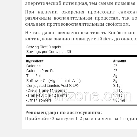
энергетический потенциал, тем самым повышая т
При наличии ожирения происходит снижение
различным воспалительным процессам, так во
сильным противовоспалительным свойством.
Не так давно виявлено властивість Кон'юговані
клітин, вона значно підвищує стійкість до онколо
Рекомендації по застосуванню:
Приймайте 3 капсули 1-2 рази на день за 1 годину