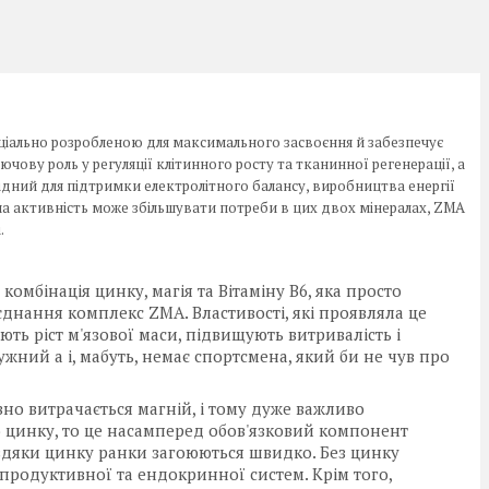
ціально розробленою для максимального засвоєння й забезпечує
ючову роль у регуляції клітинного росту та тканинної регенерації, а
ідний для підтримки електролітного балансу, виробництва енергії
на активність може збільшувати потреби в цих двох мінералах,
ZMA
.
комбінація цинку, магія та Вітаміну В6, яка просто
'єднання комплекс ZMA. Властивості, які проявляла це
ть ріст м'язової маси, підвищують витривалість і
жний а і, мабуть, немає спортсмена, який би не чув про
ивно витрачається магній, і тому дуже важливо
цинку, то це насамперед обов'язковий компонент
авдяки цинку ранки загоюються швидко. Без цинку
родуктивної та ендокринної систем. Крім того,