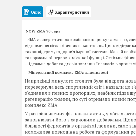
Опис
Характеристики
NOW ZMA 90 caps
ЗМА є синергетичною комбінацією цинку та магнію, спе
відновлення після фізичних навантажень. Цинк відіграє кл
також підтримує здоров'я імунної системи. Магній необх
та нормальної нервово-м'язової функції. Оскільки фізич
— ідеальна добавка для відновлення їх запасів в організмі
Мінеральний комплекс ZMA: властивості
Наприкінці минулого століття була відкрита нова 
перевернула весь спортивний світ і назвали це з
з'єднання в певних пропорціях, неабияк підвищую
регенерацію тканин, по суті отримали новий поту
комплекс ZMA.
У разі збільшення фіз. навантажень, у м'язах акт
заповнювати його з харчовими добавками. Щодо 
більшості ферментів в організмі людини, саме з
неможлива повноцінна робота та формування реп