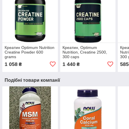
Креатин Optimum Nutrition
Креатин, Optimum
Креа
Creatine Powder 600
Nutrition, Creatine 2500,
Nutr
grams
300 caps
300 
1 058
1 440
585
₴
₴
Подібні товари компанії