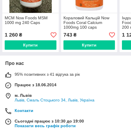
МСМ Now Foods MSM
Кораловий Кальцій Now
Індо
1000 mg 240 Caps
Foods Coral Calcium
Food
1000mg 100 caps
200 
1 260
743
1 1
₴
₴
Купити
Купити
Про нас
95% позитивних з 41 відгука за рік
Працює з 18.06.2014
м. Львів
Львів, Смаль Стоцького 34, Львів, Україна
Контакти
Сьогодні працює з 10:30 до 19:00
Показати весь графік роботи