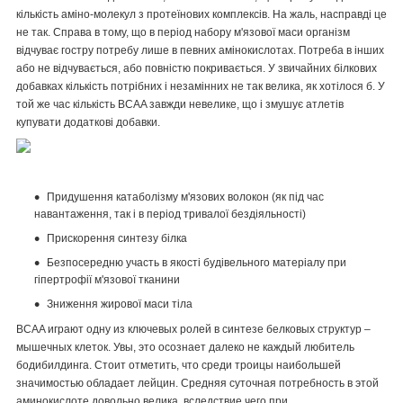
кількість аміно-молекул з протеїнових комплексів. На жаль, насправді це
не так. Справа в тому, що в період набору м'язової маси організм
відчуває гостру потребу лише в певних амінокислотах. Потреба в інших
або не відчувається, або повністю покривається. У звичайних білкових
добавках кількість потрібних і незамінних не так велика, як хотілося б. У
той же час кількість BCAA завжди невелике, що і змушує атлетів
купувати додаткові добавки.
Придушення катаболізму м'язових волокон (як під час
навантаження, так і в період тривалої бездіяльності)
Прискорення синтезу білка
Безпосередню участь в якості будівельного матеріалу при
гіпертрофії м'язової тканини
Зниження жирової маси тіла
BCAA играют одну из ключевых ролей в синтезе белковых структур –
мышечных клеток. Увы, это осознает далеко не каждый любитель
бодибилдинга. Стоит отметить, что среди троицы наибольшей
значимостью обладает лейцин. Средняя суточная потребность в этой
аминокислоте довольно велика, вследствие чего при