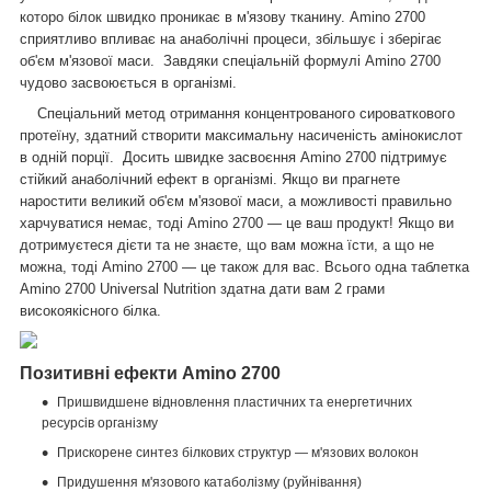
которо білок швидко проникає в м'язову тканину. Amino 2700
сприятливо впливає на анаболічні процеси, збільшує і зберігає
об'єм м'язової маси. Завдяки спеціальній формулі Amino 2700
чудово засвоюється в організмі.
Спеціальний метод отримання концентрованого сироваткового
протеїну, здатний створити максимальну насиченість амінокислот
в одній порції. Досить швидке засвоєння Amino 2700 підтримує
стійкий анаболічний ефект в організмі. Якщо ви прагнете
наростити великий об'єм м'язової маси, а можливості правильно
харчуватися немає, тоді Amino 2700 — це ваш продукт! Якщо ви
дотримуєтеся дієти та не знаєте, що вам можна їсти, а що не
можна, тоді Amino 2700 — це також для вас. Всього одна таблетка
Amino 2700 Universal Nutrition здатна дати вам 2 грами
високоякісного білка.
Позитивні ефекти Amino 2700
Пришвидшене відновлення пластичних та енергетичних
ресурсів організму
Прискорене синтез білкових структур — м'язових волокон
Придушення м'язового катаболізму (руйнівання)