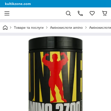
kultikzone.com
Товари та послуги
Амінокислоти amino
Амінокислоти,