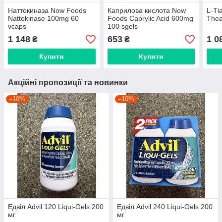
Наттокиназа Now Foods
Каприлова кислота Now
L-Ті
Nattokinase 100mg 60
Foods Caprylic Acid 600mg
Thea
vcaps
100 sgels
1 148
653
1 0
₴
₴
Купити
Купити
Акційні пропозиції та новинки
–10%
–10%
Едвіл Advil 120 Liqui-Gels 200
Едвіл Advil 240 Liqui-Gels 200
мг
мг