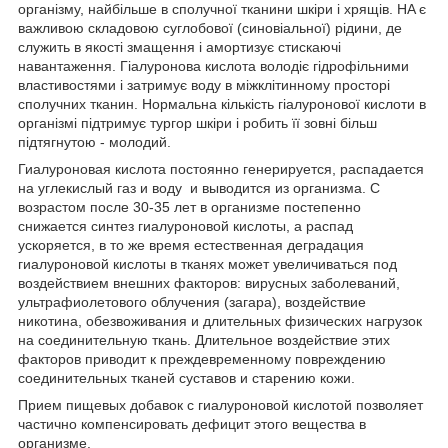
організму, найбільше в сполучної тканини шкіри і хрящів. HA є
важливою складовою суглобової (синовіальної) рідини, де
служить в якості змащення і амортизує стискаючі
навантаження. Гіалуронова кислота володіє гідрофільними
властивостями і затримує воду в міжклітинному просторі
сполучних тканин. Нормальна кількість гіалуронової кислоти в
організмі підтримує тургор шкіри і робить її зовні більш
підтягнутою - молодий.
Гиалуроновая кислота постоянно генерируется, распадается
на углекислый газ и воду и выводится из организма. С
возрастом после 30-35 лет в организме постепенно
снижается синтез гиалуроновой кислоты, а распад
ускоряется, в то же время естественная деградация
гиалуроновой кислоты в тканях может увеличиваться под
воздействием внешних факторов: вирусных заболеваний,
ультрафиолетового облучения (загара), воздействие
никотина, обезвоживания и длительных физических нагрузок
на соединительную ткань. Длительное воздействие этих
факторов приводит к преждевременному повреждению
соединительных тканей суставов и старению кожи.
Прием пищевых добавок с гиалуроновой кислотой позволяет
частично компенсировать дефицит этого вещества в
организме.