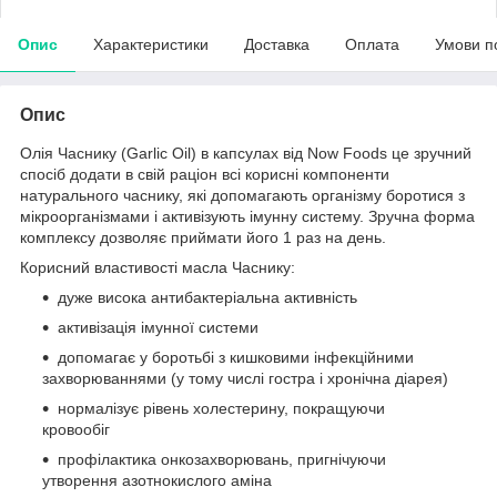
Опис
Характеристики
Доставка
Оплата
Умови п
Опис
Олія Часнику (Garlic Oil) в капсулах від Now Foods це зручний
спосіб додати в свій раціон всі корисні компоненти
натурального часнику, які допомагають організму боротися з
мікроорганізмами і активізують імунну систему. Зручна форма
комплексу дозволяє приймати його 1 раз на день.
Корисний властивості масла Часнику:
дуже висока антибактеріальна активність
активізація імунної системи
допомагає у боротьбі з кишковими інфекційними
захворюваннями (у тому числі гостра і хронічна діарея)
нормалізує рівень холестерину, покращуючи
кровообіг
профілактика онкозахворювань, пригнічуючи
утворення азотнокислого аміна