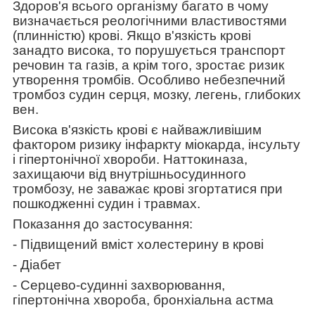
Здоров'я всього організму багато в чому
визначається реологічними властивостями
(плинністю) крові. Якщо в'язкість крові
занадто висока, то порушується транспорт
речовин та газів, а крім того, зростає ризик
утворення тромбів. Особливо небезпечний
тромбоз судин серця, мозку, легень, глибоких
вен.
Висока в'язкість крові є найважливішим
фактором ризику інфаркту міокарда, інсульту
і гіпертонічної хвороби. Наттокиназа,
захищаючи від внутрішньосудинного
тромбозу, не заважає крові згортатися при
пошкодженні судин і травмах.
Показання до застосування:
- Підвищений вміст холестерину в крові
- Діабет
- Серцево-судинні захворювання,
гіпертонічна хвороба, бронхіальна астма