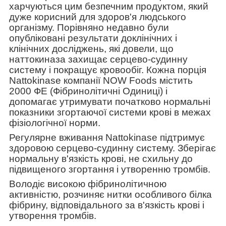
харчуються цим безпечним продуктом, який
дуже корисний для здоров'я людського
організму. Порівняно недавно були
опубліковані результати доклінічних і
клінічних досліджень, які довели, що
наттокиназа захищає серцево-судинну
систему і покращує кровообіг. Кожна порція
Nattokinase компанії NOW Foods містить
2000 ФЕ (Фібринолітичні Одиниці) і
допомагає утримувати початково нормальні
показники згортаючої системи крові в межах
фізіологічної норми.
Регулярне вживання Nattokinase підтримує
здоровою серцево-судинну систему. Зберігає
нормальну в'язкість крові, не схильну до
підвищеного згортання і утворенню тромбів.
Володіє високою фібринолітичною
активністю, розчиняє нитки особливого білка
фібрину, відповідального за в'язкість крові і
утворення тромбів.