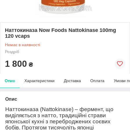
Наттокиназа Now Foods Nattokinase 100mg
120 vcaps
Немає в наявності
Роздріб
1 800
₴
Опис
Характеристики
Доставка
Оплата
Умови п
Опис
Наттокиназа (Nattokinase) – фермент, що
виділяється з натто, традиційні страви
японської кухні з переброджених соєвих
бобів. Протягом тисячоліть японці