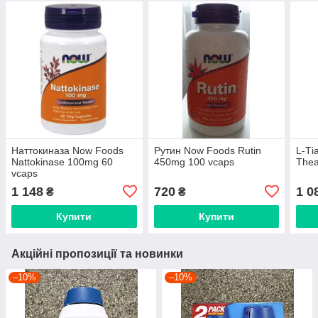
Наттокиназа Now Foods
Рутин Now Foods Rutin
L-Ті
Nattokinase 100mg 60
450mg 100 vcaps
Thea
vcaps
1 148
720
1 0
₴
₴
Купити
Купити
Акційні пропозиції та новинки
–10%
–10%