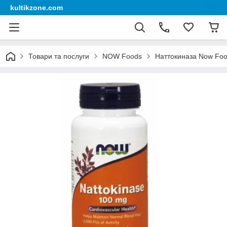
kultikzone.com
Товари та послуги
NOW Foods
Наттокиназа Now Foo