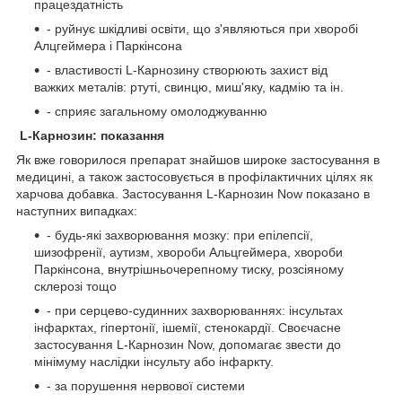
працездатність
- руйнує шкідливі освіти, що з'являються при хворобі
Алцгеймера і Паркінсона
- властивості L-Карнозину створюють захист від
важких металів: ртуті, свинцю, миш'яку, кадмію та ін.
- сприяє загальному омолоджуванню
L-Карнозин: показання
Як вже говорилося препарат знайшов широке застосування в
медицині, а також застосовується в профілактичних цілях як
харчова добавка. Застосування L-Карнозин Now показано в
наступних випадках:
- будь-які захворювання мозку: при епілепсії,
шизофренії, аутизм, хвороби Альцгеймера, хвороби
Паркінсона, внутрішньочерепному тиску, розсіяному
склерозі тощо
- при серцево-судинних захворюваннях: інсультах
інфарктах, гіпертонії, ішемії, стенокардії. Своєчасне
застосування L-Карнозин Now, допомагає звести до
мінімуму наслідки інсульту або інфаркту.
- за порушення нервової системи