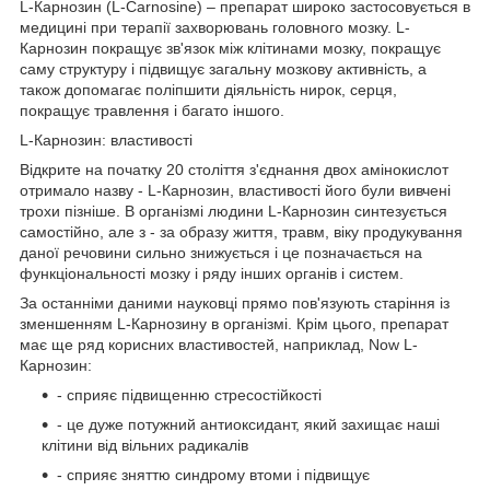
L-Карнозин (L-Carnosine) – препарат широко застосовується в
медицині при терапії захворювань головного мозку. L-
Карнозин покращує зв'язок між клітинами мозку, покращує
саму структуру і підвищує загальну мозкову активність, а
також допомагає поліпшити діяльність нирок, серця,
покращує травлення і багато іншого.
L-Карнозин: властивості
Відкрите на початку 20 століття з'єднання двох амінокислот
отримало назву - L-Карнозин, властивості його були вивчені
трохи пізніше. В організмі людини L-Карнозин синтезується
самостійно, але з - за образу життя, травм, віку продукування
даної речовини сильно знижується і це позначається на
функціональності мозку і ряду інших органів і систем.
За останніми даними науковці прямо пов'язують старіння із
зменшенням L-Карнозину в організмі. Крім цього, препарат
має ще ряд корисних властивостей, наприклад, Now L-
Карнозин:
- сприяє підвищенню стресостійкості
- це дуже потужний антиоксидант, який захищає наші
клітини від вільних радикалів
- сприяє зняттю синдрому втоми і підвищує