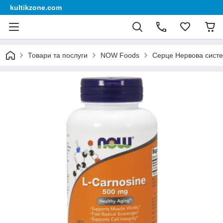
kultikzone.com
Товари та послуги
NOW Foods
Серце Нервова сист