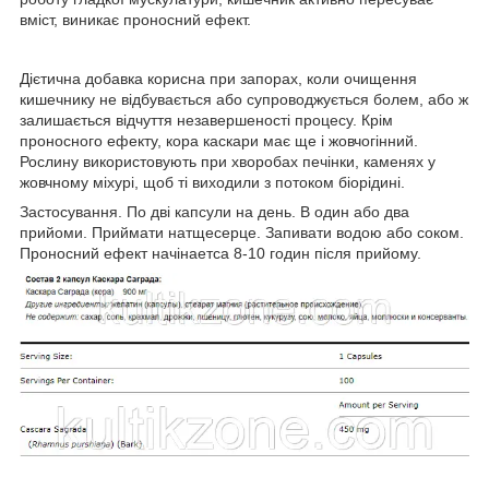
вміст, виникає проносний ефект.
Дієтична добавка корисна при запорах, коли очищення
кишечнику не відбувається або супроводжується болем, або ж
залишається відчуття незавершеності процесу. Крім
проносного ефекту, кора каскари має ще і жовчогінний.
Рослину використовують при хворобах печінки, каменях у
жовчному міхурі, щоб ті виходили з потоком біорідині.
Застосування. По дві капсули на день. В один або два
прийоми. Приймати натщесерце. Запивати водою або соком.
Проносний ефект начінаетса 8-10 годин після прийому.