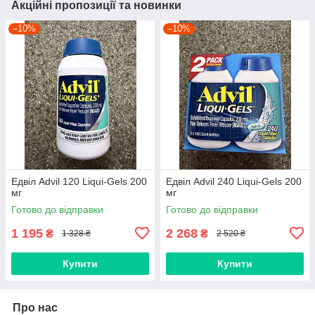
Акційні пропозиції та новинки
–10%
–10%
Едвіл Advil 120 Liqui-Gels 200
Едвіл Advil 240 Liqui-Gels 200
мг
мг
Готово до відправки
Готово до відправки
1 195
2 268
₴
₴
1 328 ₴
2 520 ₴
Купити
Купити
Про нас