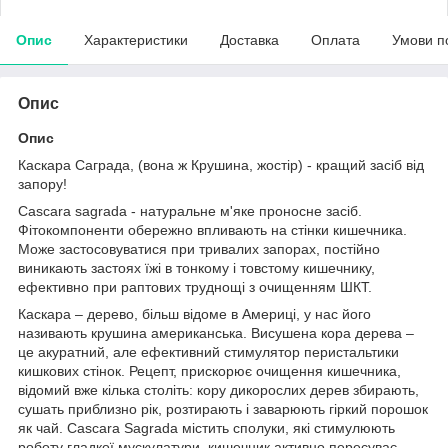
Опис
Характеристики
Доставка
Оплата
Умови п
Опис
Опис
Каскара Саграда, (вона ж Крушина, жостір) - кращий засіб від
запору!
Cascara sagrada - натуральне м'яке проносне засіб.
Фітокомпоненти обережно впливають на стінки кишечника.
Може застосовуватися при тривалих запорах, постійно
виникають застоях їжі в тонкому і товстому кишечнику,
ефективно при раптових труднощі з очищенням ШКТ.
Каскара – дерево, більш відоме в Америці, у нас його
називають крушина американська. Висушена кора дерева –
це акуратний, але ефективний стимулятор перистальтики
кишкових стінок. Рецепт, прискорює очищення кишечника,
відомий вже кілька століть: кору дикорослих дерев збирають,
сушать приблизно рік, розтирають і заварюють гіркий порошок
як чай. Cascara Sagrada містить сполуки, які стимулюють
роботу гладкої мускулатури, кишечник активно пересуває