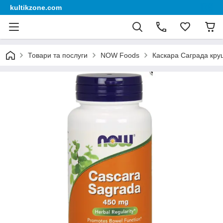
kultikzone.com
Товари та послуги
NOW Foods
Каскара Саграда кру