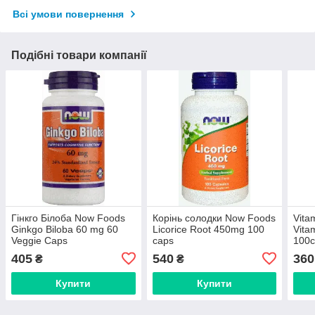
Всі умови повернення
Подібні товари компанії
Гінкго Білоба Now Foods
Корінь солодки Now Foods
Vita
Ginkgo Biloba 60 mg 60
Licorice Root 450mg 100
Vita
Veggie Caps
caps
100
405
540
360
₴
₴
Купити
Купити